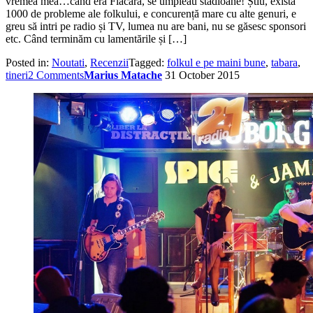
vremea mea…când era Flacăra, se umpleau stadioane! Știu, există
1000 de probleme ale folkului, e concurență mare cu alte genuri, e
greu să intri pe radio și TV, lumea nu are bani, nu se găsesc sponsori
etc. Când terminăm cu lamentările și […]
Posted in:
Noutati
,
Recenzii
Tagged:
folkul e pe maini bune
,
tabara
,
tineri
2 Comments
Marius Matache
31 October 2015