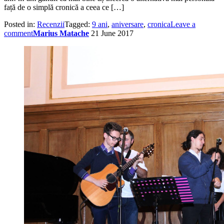
față de o simplă cronică a ceea ce […]
Posted in:
Recenzii
Tagged:
9 ani
,
aniversare
,
cronica
Leave a
comment
Marius Matache
21 June 2017