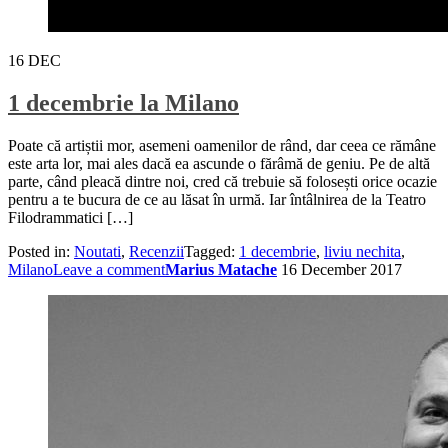
16
DEC
1 decembrie la Milano
Poate că artiștii mor, asemeni oamenilor de rând, dar ceea ce rămâne
este arta lor, mai ales dacă ea ascunde o fărâmă de geniu. Pe de altă
parte, când pleacă dintre noi, cred că trebuie să folosești orice ocazie
pentru a te bucura de ce au lăsat în urmă. Iar întâlnirea de la Teatro
Filodrammatici […]
Posted in:
Noutati
,
Recenzii
Tagged:
1 decembrie
,
liviu nechita
,
Milano
Leave a comment
Marius Matache
16 December 2017