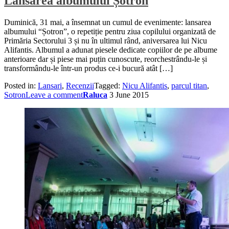
Lansarea albumului Șotron
Duminică, 31 mai, a însemnat un cumul de evenimente: lansarea
albumului “Șotron”, o repetiție pentru ziua copilului organizată de
Primăria Sectorului 3 și nu în ultimul rând, aniversarea lui Nicu
Alifantis. Albumul a adunat piesele dedicate copiilor de pe albume
anterioare dar și piese mai puțin cunoscute, reorchestrându-le și
transformându-le într-un produs ce-i bucură atât […]
Posted in:
Lansari
,
Recenzii
Tagged:
Nicu Alifantis
,
parcul titan
,
Sotron
Leave a comment
Raluca
3 June 2015