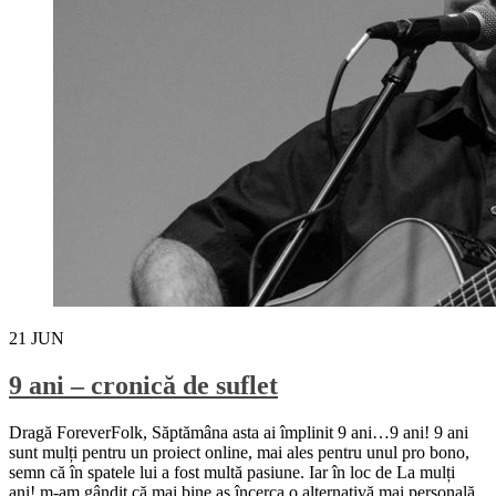
21
JUN
9 ani – cronică de suflet
Dragă ForeverFolk, Săptămâna asta ai împlinit 9 ani…9 ani! 9 ani
sunt mulți pentru un proiect online, mai ales pentru unul pro bono,
semn că în spatele lui a fost multă pasiune. Iar în loc de La mulți
ani! m-am gândit că mai bine aș încerca o alternativă mai personală