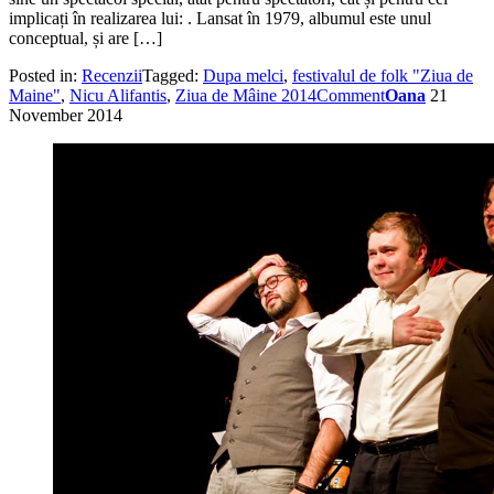
implicați în realizarea lui: . Lansat în 1979, albumul este unul
conceptual, și are […]
Posted in:
Recenzii
Tagged:
Dupa melci
,
festivalul de folk "Ziua de
Maine"
,
Nicu Alifantis
,
Ziua de Mâine 2014
Comment
Oana
21
November 2014