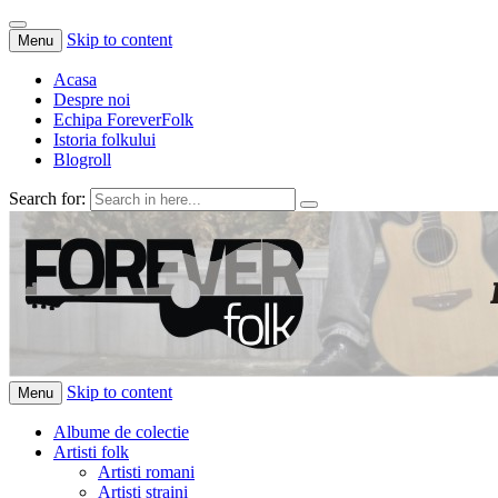
Skip to content
Menu
Acasa
Despre noi
Echipa ForeverFolk
Istoria folkului
Blogroll
Search for:
ForeverFolk
Muzica sufletului tau
Skip to content
Menu
Albume de colectie
Artisti folk
Artisti romani
Artisti straini