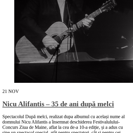
21
NOV
Nicu Alifantis – 35 de ani după melci
Spectacolul După melci, realizat dupa albumul cu același nume al
domnului Nicu Alifantis a însemnat deschiderea Festivalulului-
Concurs Ziua de Maine, aflat la cea de-a 10-a ediție, și a adus cu
sine un spectacol special, atât pentru spectatori, cât și pentru cei