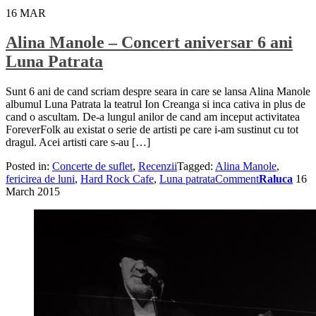
16
MAR
Alina Manole – Concert aniversar 6 ani
Luna Patrata
Sunt 6 ani de cand scriam despre seara in care se lansa Alina Manole
albumul Luna Patrata la teatrul Ion Creanga si inca cativa in plus de
cand o ascultam. De-a lungul anilor de cand am inceput activitatea
ForeverFolk au existat o serie de artisti pe care i-am sustinut cu tot
dragul. Acei artisti care s-au […]
Posted in:
Concerte de suflet
,
Recenzii
Tagged:
Alina Manole
,
fericirea de luni
,
Hard Rock Cafe
,
Luna patrata
Comment
Raluca
16
March 2015