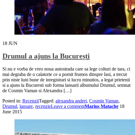
18
JUN
Drumul a ajuns la București
Si nu e vorba de vreo noua autostrada care sa lege colturi de tara, ci
mai degraba de o calatorie ce a pornit frumos dinspre Iasi, a trecut
prin niste luni bune de inregistrari si lucru minutios, a legat prietenii
si a ajuns la Bucuresti sub forma lansarii albumului Drumul, semnat
de Cosmin Vaman si Alexandra […]
Posted in:
Recenzii
Tagged:
alexandra andrei
,
Cosmin Vaman
,
Drumul
,
lansare
,
recenzie
Leave a comment
Marius Matache
18
June 2015