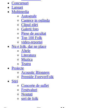
Concursuri
Lansari
Multimedia
Autografe
Cantece in oglinda
Clipul zilei
Galerii foto
Piese de ascultat
Top 100 Folk
video-reportaj
Nu e folk, dar ne place
Altele
Literatura
Muzica
Teatru
Proiecte
Acoustic Bloggers
Premiile ForeverFolk
Stiri
Concerte de suflet
Festivaluri
Noutati
seri de folk