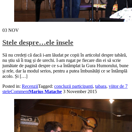
03
NOV
Stele despre…ele însele
Să nu credeți că dacă i-am lăudat pe copii în articolul despre tabără,
nu știu să îi trag și de urechi. I-am rugat pe fiecare din ei să scrie
jumătate de pagină despre ce s-a întâmplat la Gura Humorului, bune
și rele, dar la modul serios, pentru a putea îmbunătăți ce se întâmplă
acolo. Și […]
Posted in:
Recenzii
Tagged:
concluzii participanti
,
tabara
,
viitor de 7
stele
Comment
Marius Matache
3 November 2015