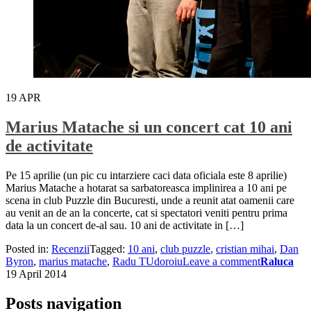
19
APR
Marius Matache si un concert cat 10 ani
de activitate
Pe 15 aprilie (un pic cu intarziere caci data oficiala este 8 aprilie)
Marius Matache a hotarat sa sarbatoreasca implinirea a 10 ani pe
scena in club Puzzle din Bucuresti, unde a reunit atat oamenii care
au venit an de an la concerte, cat si spectatori veniti pentru prima
data la un concert de-al sau. 10 ani de activitate in […]
Posted in:
Recenzii
Tagged:
10 ani
,
club puzzle
,
cristian mihai
,
Dan
Byron
,
marius matache
,
Radu TUdoroiu
Leave a comment
Raluca
19 April 2014
Posts navigation