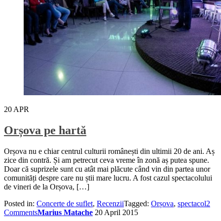
20
APR
Orșova pe hartă
Orșova nu e chiar centrul culturii românești din ultimii 20 de ani. Aș
zice din contră. Și am petrecut ceva vreme în zonă aș putea spune.
Doar că suprizele sunt cu atât mai plăcute când vin din partea unor
comunități despre care nu știi mare lucru. A fost cazul spectacolului
de vineri de la Orșova, […]
Posted in:
Concerte de suflet
,
Recenzii
Tagged:
Orșova
,
spectacol
2
Comments
Marius Matache
20 April 2015