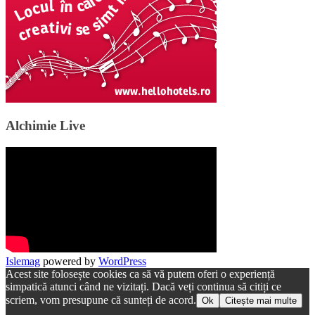
Alchimie Live
Islemag
powered by
WordPress
Acest site folosește cookies ca să vă putem oferi o experiență
simpatică atunci când ne vizitați. Dacă veți continua să citiți ce
scriem, vom presupune că sunteți de acord.
Ok
Citește mai multe