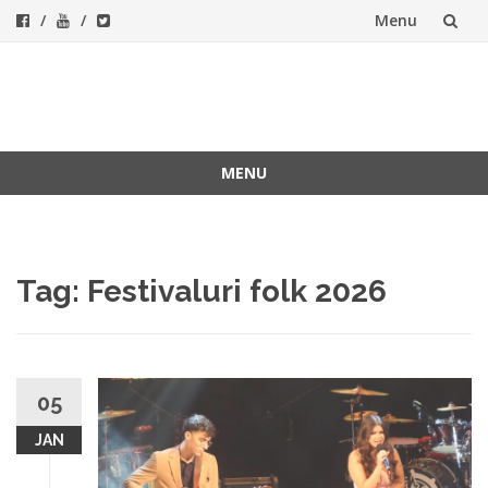
Menu
Skip
to
ForeverFolk
Muzica sufletului tau
content
MENU
Skip
to
content
Tag:
Festivaluri folk 2026
05
JAN