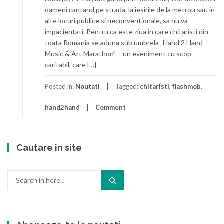
oameni cantand pe strada, la iesirile de la metrou sau in
alte locuri publice si neconventionale, sa nu va
impacientati. Pentru ca este ziua in care chitaristi din
toata Romania se aduna sub umbrela „Hand 2 Hand
Music & Art Marathon” – un eveniment cu scop
caritabil, care […]
Posted in:
Noutati
Tagged:
chitaristi
,
flashmob
,
hand2hand
Comment
Cautare in site
Search
for: