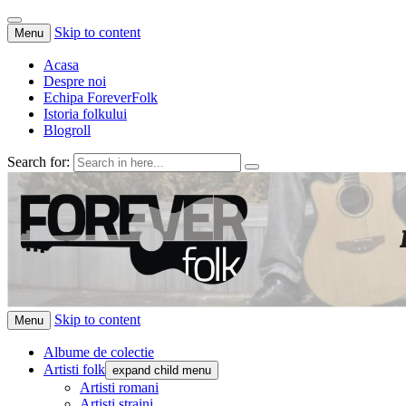
Skip to content
Menu
Acasa
Despre noi
Echipa ForeverFolk
Istoria folkului
Blogroll
Search for:
ForeverFolk
Muzica sufletului tau
Skip to content
Menu
Albume de colectie
Artisti folk
expand child menu
Artisti romani
Artisti straini