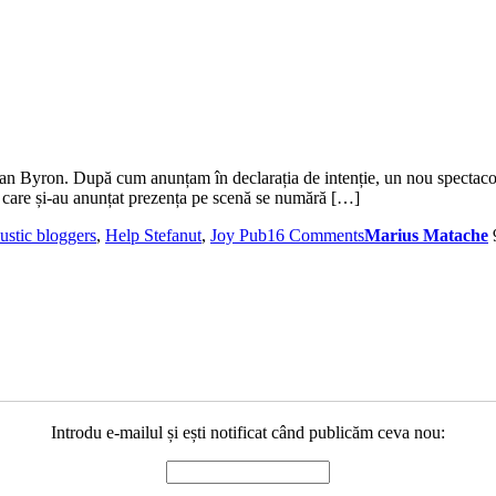
n Byron. După cum anunțam în declarația de intenție, un nou spectacol 
i care și-au anunțat prezența pe scenă se numără […]
ustic bloggers
,
Help Stefanut
,
Joy Pub
16 Comments
Marius Matache
Introdu e-mailul și ești notificat când publicăm ceva nou: