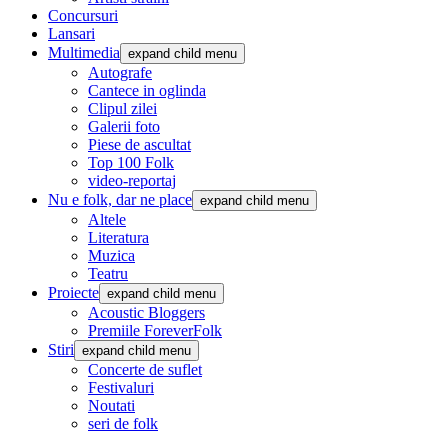
Concursuri
Lansari
Multimedia
expand child menu
Autografe
Cantece in oglinda
Clipul zilei
Galerii foto
Piese de ascultat
Top 100 Folk
video-reportaj
Nu e folk, dar ne place
expand child menu
Altele
Literatura
Muzica
Teatru
Proiecte
expand child menu
Acoustic Bloggers
Premiile ForeverFolk
Stiri
expand child menu
Concerte de suflet
Festivaluri
Noutati
seri de folk