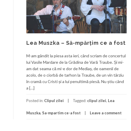
Lea Muszka – Să-mpărțim ce a fost
M-am gândit la piesa asta ieri, când scriam de concertul
lui Vasile Mardare de la Grădina de Vară Traube. Și mi-
am dat seama că mi-e dor de Mediaș, de oamenii de
acolo, de o ciorbă de tarhon la Traube, de un vin târziu
în cramă cu Cristi și a lui penultimă piesă. Nu știu când
a […]
Posted in:
Clipul zilei
Tagged:
clipul zilei
,
Lea
Muszka
,
Sa-mpartim ce-a fost
Leave a comment