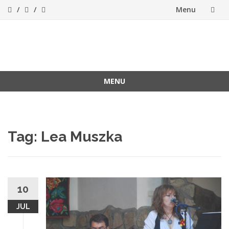
Menu
Skip
to
ForeverFolk
Muzica sufletului tau
content
MENU
Skip
to
content
Tag:
Lea Muszka
10
JUL