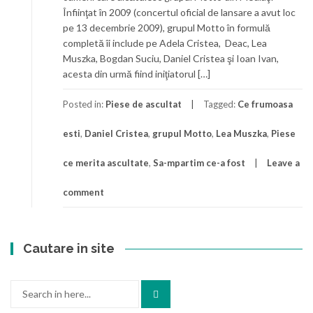
Înfiinţat în 2009 (concertul oficial de lansare a avut loc
pe 13 decembrie 2009), grupul Motto în formulă
completă îi include pe Adela Cristea, Deac, Lea
Muszka, Bogdan Suciu, Daniel Cristea şi Ioan Ivan,
acesta din urmă fiind iniţiatorul […]
Posted in:
Piese de ascultat
Tagged:
Ce frumoasa
esti
,
Daniel Cristea
,
grupul Motto
,
Lea Muszka
,
Piese
ce merita ascultate
,
Sa-mpartim ce-a fost
Leave a
comment
Cautare in site
Search
for: