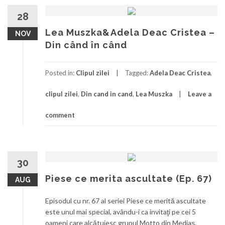
28
Lea Muszka&Adela Deac Cristea –
NOV
Din când în când
Posted in:
Clipul zilei
Tagged:
Adela Deac Cristea
,
clipul zilei
,
Din cand in cand
,
Lea Muszka
Leave a
comment
30
Piese ce merita ascultate (Ep. 67)
AUG
Episodul cu nr. 67 al seriei Piese ce merită ascultate
este unul mai special, avându-i ca invitaţi pe cei 5
oameni care alcătuiesc grupul Motto din Mediaş.