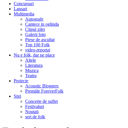
Concursuri
Lansari
Multimedia
Autografe
Cantece in oglinda
Clipul zilei
Galerii foto
Piese de ascultat
Top 100 Folk
video-reportaj
Nu e folk, dar ne place
Altele
Literatura
Muzica
Teatru
Proiecte
Acoustic Bloggers
Premiile ForeverFolk
Stiri
Concerte de suflet
Festivaluri
Noutati
seri de folk