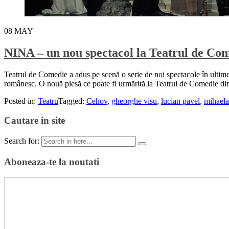
08
MAY
NINA – un nou spectacol la Teatrul de Co
Teatrul de Comedie a adus pe scenă o serie de noi spectacole în ultimele 
românesc. O nouă piesă ce poate fi urmărită la Teatrul de Comedie d
Posted in:
Teatru
Tagged:
Cehov
,
gheorghe visu
,
lucian pavel
,
mihaela
Cautare in site
Search for:
Aboneaza-te la noutati