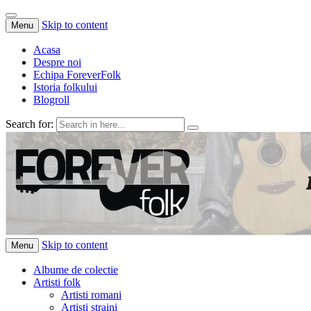
Skip to content
Menu
Acasa
Despre noi
Echipa ForeverFolk
Istoria folkului
Blogroll
Search for:
ForeverFolk
Muzica sufletului tau
Skip to content
Menu
Albume de colectie
Artisti folk
Artisti romani
Artisti straini