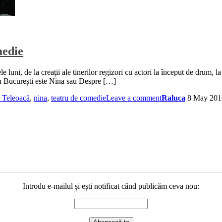
medie
luni, de la creații ale tinerilor regizori cu actori la început de drum, l
in București este Nina sau Despre […]
 Teleoacă
,
nina
,
teatru de comedie
Leave a comment
Raluca
8 May 201
Introdu e-mailul și ești notificat când publicăm ceva nou: