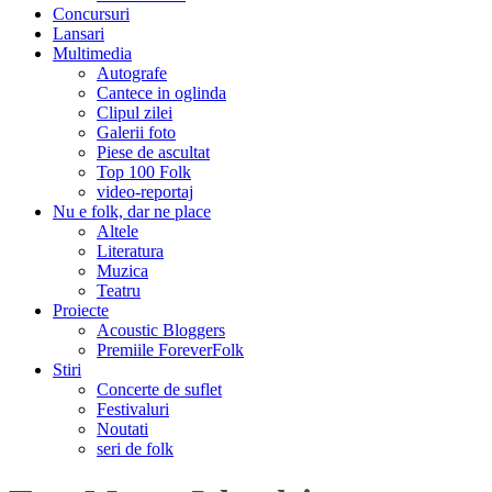
Concursuri
Lansari
Multimedia
Autografe
Cantece in oglinda
Clipul zilei
Galerii foto
Piese de ascultat
Top 100 Folk
video-reportaj
Nu e folk, dar ne place
Altele
Literatura
Muzica
Teatru
Proiecte
Acoustic Bloggers
Premiile ForeverFolk
Stiri
Concerte de suflet
Festivaluri
Noutati
seri de folk