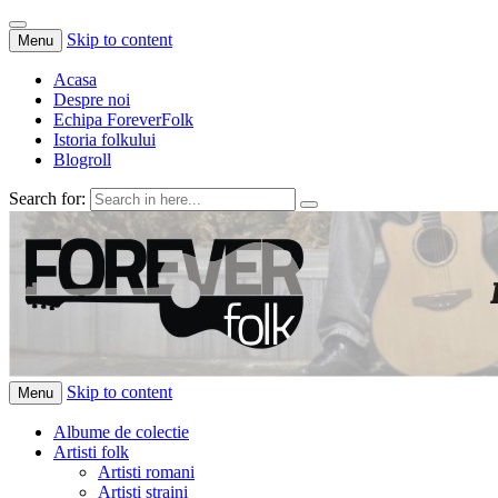
Skip to content
Menu
Acasa
Despre noi
Echipa ForeverFolk
Istoria folkului
Blogroll
Search for:
ForeverFolk
Muzica sufletului tau
Skip to content
Menu
Albume de colectie
Artisti folk
Artisti romani
Artisti straini