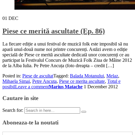
01
DEC
Piese ce merită ascultate (Ep. 86)
La fiecare ediție a unui festival de muzică folk este imposibil să nu
apară unul-două nume noi printre concurenți. Astăzi avem o ediție
specială de Piese ce merită ascultate dedicată unor concurenți ce au
participat la Festivalul Concurs de Muzică Folk Ziua de Mâine 2012
de la Alba Iulia. Pe Petre Ancuța (foto dreapta – credit […]
Posted in:
Piese de ascultat
Tagged:
Balada Motanului
,
Melaz
,
Mihaela Simai
,
Petre Ancuta
,
Piese ce merita ascultate
,
Totul e
posibil
Leave a comment
Marius Matache
1 December 2012
Cautare in site
Search for:
Aboneaza-te la noutati