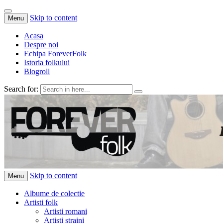
Skip to content
Menu
Acasa
Despre noi
Echipa ForeverFolk
Istoria folkului
Blogroll
Search for:
ForeverFolk
Muzica sufletului tau
Skip to content
Menu
Albume de colectie
Artisti folk
Artisti romani
Artisti straini