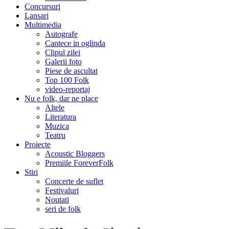
Concursuri
Lansari
Multimedia
Autografe
Cantece in oglinda
Clipul zilei
Galerii foto
Piese de ascultat
Top 100 Folk
video-reportaj
Nu e folk, dar ne place
Altele
Literatura
Muzica
Teatru
Proiecte
Acoustic Bloggers
Premiile ForeverFolk
Stiri
Concerte de suflet
Festivaluri
Noutati
seri de folk