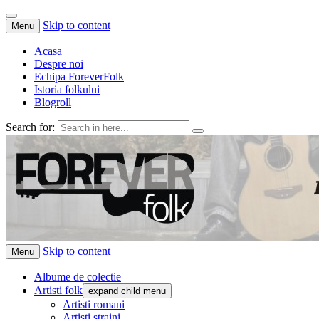
Skip to content
Menu
Acasa
Despre noi
Echipa ForeverFolk
Istoria folkului
Blogroll
Search for:
ForeverFolk
Muzica sufletului tau
Skip to content
Menu
Albume de colectie
Artisti folk
expand child menu
Artisti romani
Artisti straini