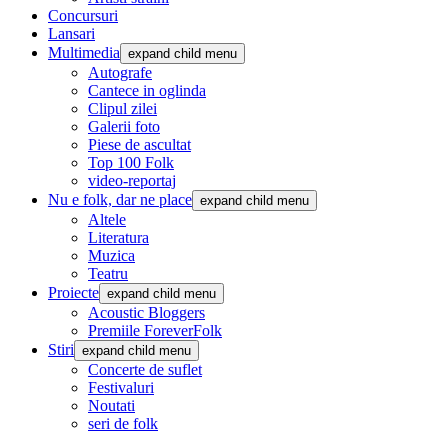
Concursuri
Lansari
Multimedia
expand child menu
Autografe
Cantece in oglinda
Clipul zilei
Galerii foto
Piese de ascultat
Top 100 Folk
video-reportaj
Nu e folk, dar ne place
expand child menu
Altele
Literatura
Muzica
Teatru
Proiecte
expand child menu
Acoustic Bloggers
Premiile ForeverFolk
Stiri
expand child menu
Concerte de suflet
Festivaluri
Noutati
seri de folk