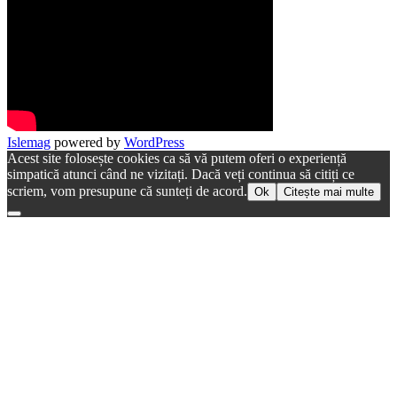
Islemag
powered by
WordPress
Acest site folosește cookies ca să vă putem oferi o experiență
simpatică atunci când ne vizitați. Dacă veți continua să citiți ce
scriem, vom presupune că sunteți de acord.
Ok
Citește mai multe