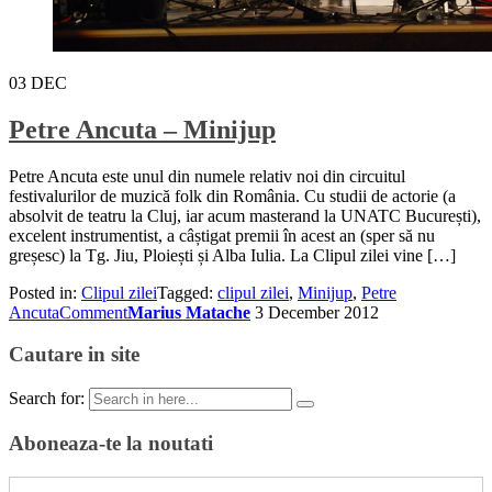
03
DEC
Petre Ancuta – Minijup
Petre Ancuta este unul din numele relativ noi din circuitul
festivalurilor de muzică folk din România. Cu studii de actorie (a
absolvit de teatru la Cluj, iar acum masterand la UNATC București),
excelent instrumentist, a câștigat premii în acest an (sper să nu
greșesc) la Tg. Jiu, Ploiești și Alba Iulia. La Clipul zilei vine […]
Posted in:
Clipul zilei
Tagged:
clipul zilei
,
Minijup
,
Petre
Ancuta
Comment
Marius Matache
3 December 2012
Cautare in site
Search for:
Aboneaza-te la noutati