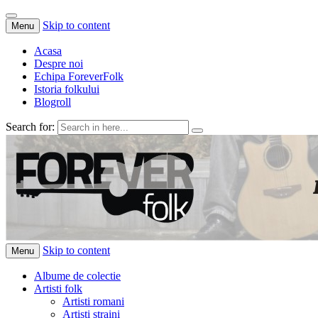
Skip to content
Menu
Acasa
Despre noi
Echipa ForeverFolk
Istoria folkului
Blogroll
Search for:
ForeverFolk
Muzica sufletului tau
Skip to content
Menu
Albume de colectie
Artisti folk
Artisti romani
Artisti straini