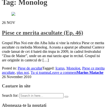
Tag:
Monolog
26
NOV
Piese ce merita ascultate (Ep. 46)
Grupul Plus Noi este din Alba Iulia si vine la rubrica Piese ce merita
ascultate cu melodia Monolog. Aceasta a aparut pe albumul Cantece
crude lansat de cei 4 baieti din trupa in 2009, in cadrul festivalului
“Ziua de Maine”, unde un an mai tarziu apar in recital. Grupul isi
are originile in cantecul de […]
Posted in:
Piese de ascultat
Tagged:
Icarus
,
Monolog
,
Piese ce merita
ascultate
,
plus noi
,
Tu si toamna
Leave a comment
Marius Matache
26 November 2010
Cautare in site
Search for:
Aboneaza-te la noutati