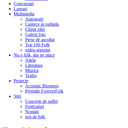
Concursuri
Lansari
Multimedia
Autografe
Cantece in oglinda
Clipul zilei
Galerii foto
Piese de ascultat
Top 100 Folk
video-reportaj
Nu e folk, dar ne place
Altele
Literatura
Muzica
Teatru
Proiecte
Acoustic Bloggers
Premiile ForeverFolk
Stiri
Concerte de suflet
Festivaluri
Noutati
seri de folk