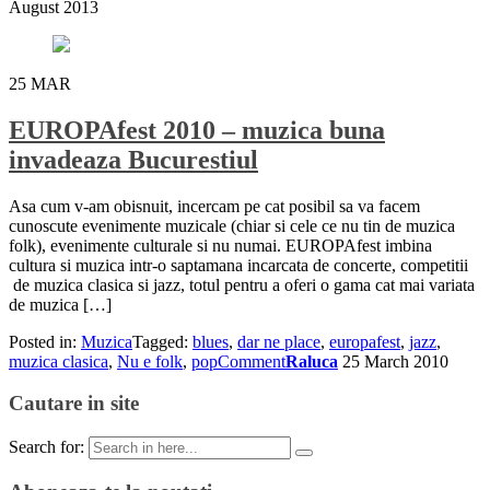
August 2013
25
MAR
EUROPAfest 2010 – muzica buna
invadeaza Bucurestiul
Asa cum v-am obisnuit, incercam pe cat posibil sa va facem
cunoscute evenimente muzicale (chiar si cele ce nu tin de muzica
folk), evenimente culturale si nu numai. EUROPAfest imbina
cultura si muzica intr-o saptamana incarcata de concerte, competitii
de muzica clasica si jazz, totul pentru a oferi o gama cat mai variata
de muzica […]
Posted in:
Muzica
Tagged:
blues
,
dar ne place
,
europafest
,
jazz
,
muzica clasica
,
Nu e folk
,
pop
Comment
Raluca
25 March 2010
Cautare in site
Search for: