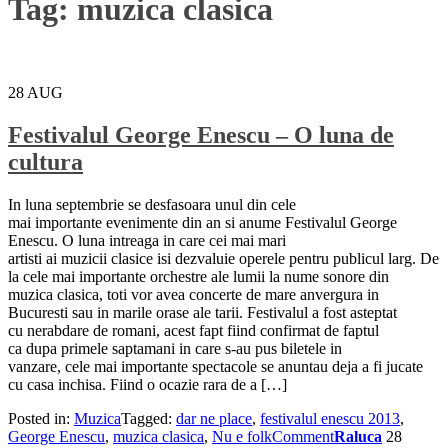
Tag:
muzica clasica
28
AUG
Festivalul George Enescu – O luna de
cultura
In luna septembrie se desfasoara unul din cele
mai importante evenimente din an si anume Festivalul George
Enescu. O luna intreaga in care cei mai mari
artisti ai muzicii clasice isi dezvaluie operele pentru publicul larg. De
la cele mai importante orchestre ale lumii la nume sonore din
muzica clasica, toti vor avea concerte de mare anvergura in
Bucuresti sau in marile orase ale tarii. Festivalul a fost asteptat
cu nerabdare de romani, acest fapt fiind confirmat de faptul
ca dupa primele saptamani in care s-au pus biletele in
vanzare, cele mai importante spectacole se anuntau deja a fi jucate
cu casa inchisa. Fiind o ocazie rara de a […]
Posted in:
Muzica
Tagged:
dar ne place
,
festivalul enescu 2013
,
George Enescu
,
muzica clasica
,
Nu e folk
Comment
Raluca
28