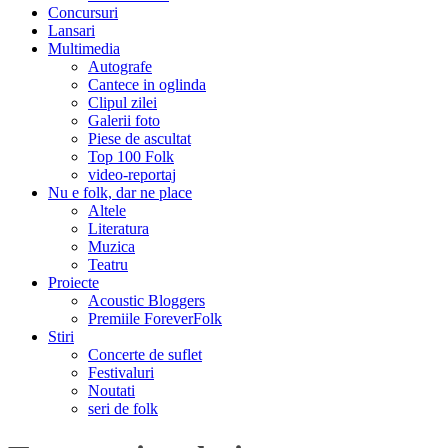
Concursuri
Lansari
Multimedia
Autografe
Cantece in oglinda
Clipul zilei
Galerii foto
Piese de ascultat
Top 100 Folk
video-reportaj
Nu e folk, dar ne place
Altele
Literatura
Muzica
Teatru
Proiecte
Acoustic Bloggers
Premiile ForeverFolk
Stiri
Concerte de suflet
Festivaluri
Noutati
seri de folk