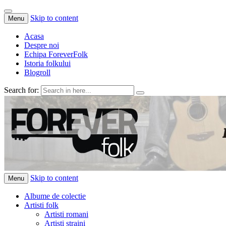
Skip to content
Menu
Acasa
Despre noi
Echipa ForeverFolk
Istoria folkului
Blogroll
Search for:
ForeverFolk
Muzica sufletului tau
Skip to content
Menu
Albume de colectie
Artisti folk
Artisti romani
Artisti straini