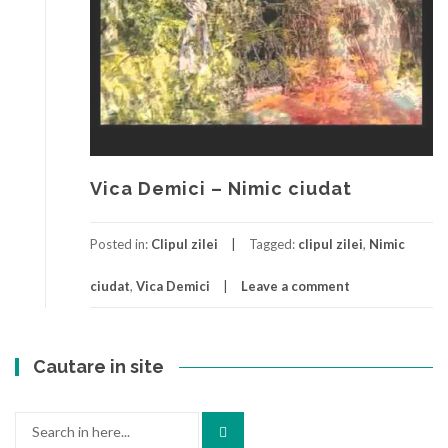
Vica Demici – Nimic ciudat
Posted in:
Clipul zilei
Tagged:
clipul zilei
,
Nimic
ciudat
,
Vica Demici
Leave a comment
Cautare in site
Search
for: