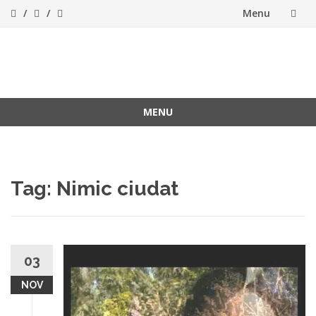
Menu
Skip
to
ForeverFolk
Muzica sufletului tau
content
MENU
Skip
to
content
Tag:
Nimic ciudat
03
NOV