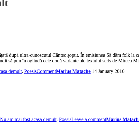
lt
vățată după ultra-cunoscutul Cântec șoptit. În emisiunea Să dăm folk la
it să pun în oglindă cele două variante ale textului scris de Mircea M
casa demult
,
Poesis
Comment
Marius Matache
14 January 2016
Nu am mai fost acasa demult
,
Poesis
Leave a comment
Marius Matach