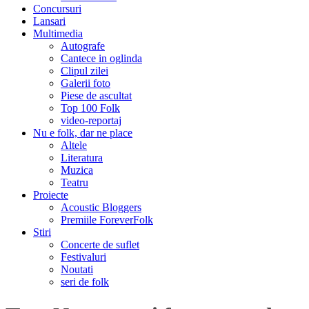
Concursuri
Lansari
Multimedia
Autografe
Cantece in oglinda
Clipul zilei
Galerii foto
Piese de ascultat
Top 100 Folk
video-reportaj
Nu e folk, dar ne place
Altele
Literatura
Muzica
Teatru
Proiecte
Acoustic Bloggers
Premiile ForeverFolk
Stiri
Concerte de suflet
Festivaluri
Noutati
seri de folk