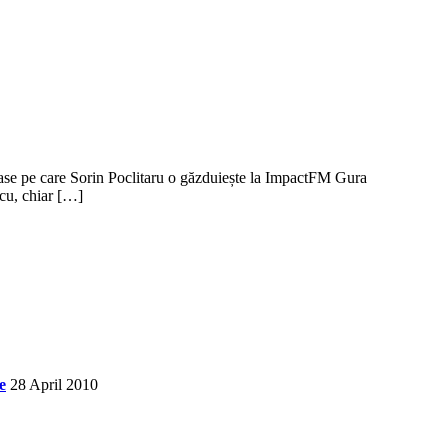
 case pe care Sorin Poclitaru o găzduiește la ImpactFM Gura
icu, chiar […]
e
28 April 2010