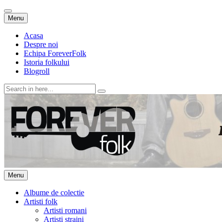
Skip
Menu
to
content
Acasa
Despre noi
Echipa ForeverFolk
Istoria folkului
Blogroll
Search
for:
ForeverFolk
Muzica sufletului tau
Skip
Menu
to
content
Albume de colectie
Artisti folk
Artisti romani
Artisti straini