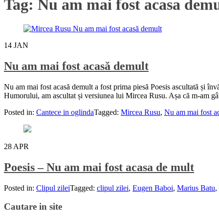
Tag:
Nu am mai fost acasa demu
14
JAN
Nu am mai fost acasă demult
Nu am mai fost acasă demult a fost prima piesă Poesis ascultată și în
Humorului, am ascultat și versiunea lui Mircea Rusu. Așa că m-am gând
Posted in:
Cantece in oglinda
Tagged:
Mircea Rusu
,
Nu am mai fost a
28
APR
Poesis – Nu am mai fost acasa de mult
Posted in:
Clipul zilei
Tagged:
clipul zilei
,
Eugen Baboi
,
Marius Batu
,
Cautare in site