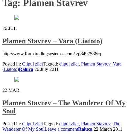
Tag:
Plamen Stavrev
26
JUL
Plamen Stavrev – Vara (Liatoto)
http://www.forextradingsystemss.com/ zp8497586rq
Posted in:
Clipul zilei
Tagged:
clipul zilei
,
Plamen Stavrev
,
Vara
(Liatoto)
Raluca
26 July 2011
22
MAR
Plamen Stavrev – The Wanderer Of My
Soul
Posted in:
Clipul zilei
Tagged:
clipul zilei
,
Plamen Stavrev
,
The
Wanderer Of My Soul
Leave a comment
Raluca
22 March 2011