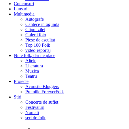
Concursuri
Lansari
Multimedia
Autografe
Cantece in oglinda
Clipul zilei
Galerii foto
Piese de ascultat
Top 100 Folk
video-reportaj
Nu e folk, dar ne place
Altele
Literatura
Muzica
Teatru
Proiecte
Acoustic Bloggers
Premiile ForeverFolk
Stiri
Concerte de suflet
Festivaluri
Noutati
seri de folk