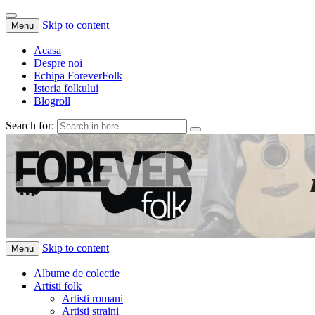
Skip to content
Menu
Acasa
Despre noi
Echipa ForeverFolk
Istoria folkului
Blogroll
Search for:
ForeverFolk
Muzica sufletului tau
Skip to content
Menu
Albume de colectie
Artisti folk
Artisti romani
Artisti straini