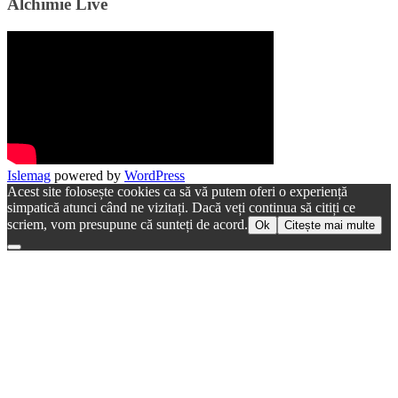
Alchimie Live
Islemag
powered by
WordPress
Acest site folosește cookies ca să vă putem oferi o experiență
simpatică atunci când ne vizitați. Dacă veți continua să citiți ce
scriem, vom presupune că sunteți de acord.
Ok
Citește mai multe