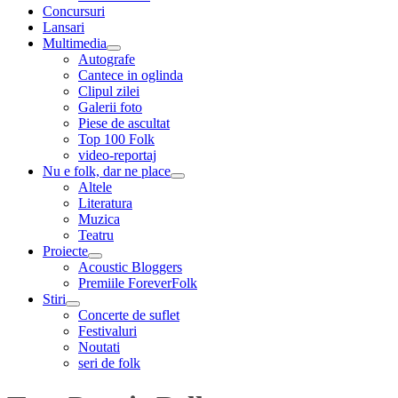
menu
Concursuri
Lansari
Multimedia
expand
Autografe
child
Cantece in oglinda
menu
Clipul zilei
Galerii foto
Piese de ascultat
Top 100 Folk
video-reportaj
Nu e folk, dar ne place
expand
Altele
child
Literatura
menu
Muzica
Teatru
Proiecte
expand
Acoustic Bloggers
child
Premiile ForeverFolk
menu
Stiri
expand
Concerte de suflet
child
Festivaluri
menu
Noutati
seri de folk