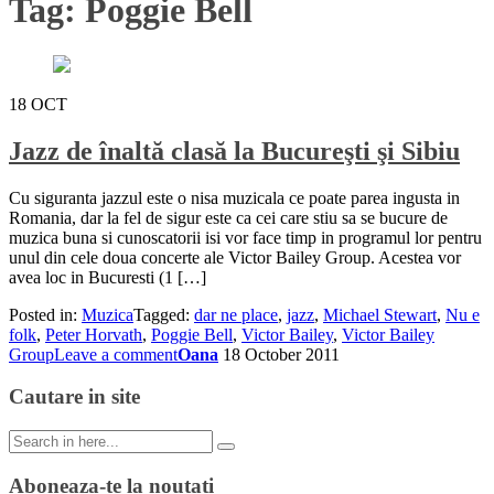
Tag:
Poggie Bell
18
OCT
Jazz de înaltă clasă la Bucureşti şi Sibiu
Cu siguranta jazzul este o nisa muzicala ce poate parea ingusta in
Romania, dar la fel de sigur este ca cei care stiu sa se bucure de
muzica buna si cunoscatorii isi vor face timp in programul lor pentru
unul din cele doua concerte ale Victor Bailey Group. Acestea vor
avea loc in Bucuresti (1 […]
Posted in:
Muzica
Tagged:
dar ne place
,
jazz
,
Michael Stewart
,
Nu e
folk
,
Peter Horvath
,
Poggie Bell
,
Victor Bailey
,
Victor Bailey
Group
Leave a comment
Oana
18 October 2011
Cautare in site
Search
for:
Aboneaza-te la noutati