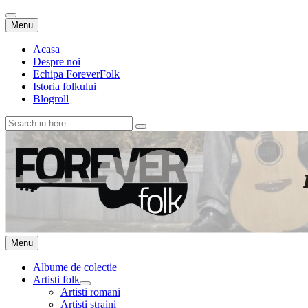
Skip
Menu
to
content
Acasa
Despre noi
Echipa ForeverFolk
Istoria folkului
Blogroll
Search
for:
ForeverFolk
Muzica sufletului tau
Skip
Menu
to
content
Albume de colectie
Artisti folk
expand
Artisti romani
child
Artisti straini