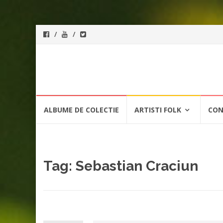
ForeverFolk
Muzica
sufletului tau
Skip
ALBUME DE COLECTIE
ARTISTI FOLK
CON
to
content
Tag:
Sebastian Craciun