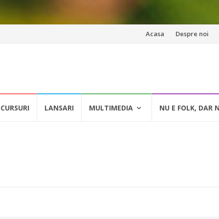
Skip
Acasa
Despre noi
to
content
CURSURI
LANSARI
MULTIMEDIA
NU E FOLK, DAR 