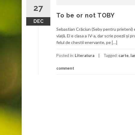
27
To be or not TOBY
DEC
Sebastian Crăciun (Seby pentru prieteni) est
viață. El e clasa a IV-a, dar scrie poezii și 
felul de chestii enervante, pe […]
Posted in:
Literatura
Tagged:
carte
,
la
comment