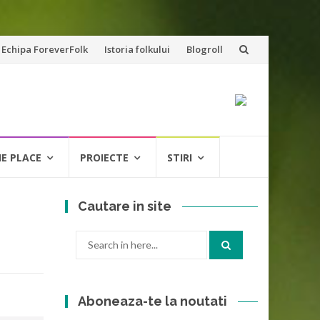
Echipa ForeverFolk
Istoria folkului
Blogroll
NE PLACE
PROIECTE
STIRI
Cautare in site
Search
for:
Aboneaza-te la noutati