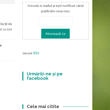
Introdu e-mailul și ești notificat când
publicăm ceva nou:
lecții de
at cu tot
a
sau pe
RSS
Urmăriți-ne și pe
facebook
Cele mai citite