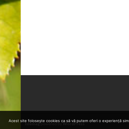
Acest site folosește cookies ca să vă putem oferi o experiență simp
Islemag
powered by
WordPress