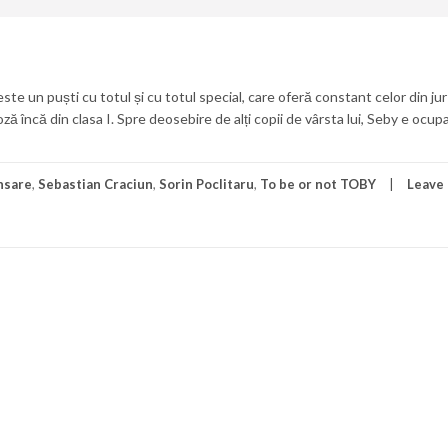
e un puști cu totul și cu totul special, care oferă constant celor din jur 
proză încă din clasa I. Spre deosebire de alți copii de vârsta lui, Seby e ocup
nsare
,
Sebastian Craciun
,
Sorin Poclitaru
,
To be or not TOBY
Leave 