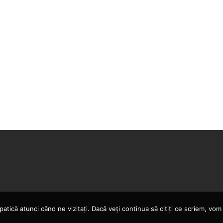
atică atunci când ne vizitați. Dacă veți continua să citiți ce scriem, v