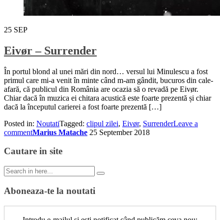
25
SEP
Eivør – Surrender
În portul blond al unei mări din nord… versul lui Minulescu a fost
primul care mi-a venit în minte când m-am gândit, bucuros din cale-
afară, că publicul din România are ocazia să o revadă pe Eivør.
Chiar dacă în muzica ei chitara acustică este foarte prezentă și chiar
dacă la începutul carierei a fost foarte prezentă […]
Posted in:
Noutati
Tagged:
clipul zilei
,
Eivør
,
Surrender
Leave a
comment
Marius Matache
25 September 2018
Cautare in site
Search
for:
Aboneaza-te la noutati
Introdu e-mailul și ești notificat când publicăm ceva nou: