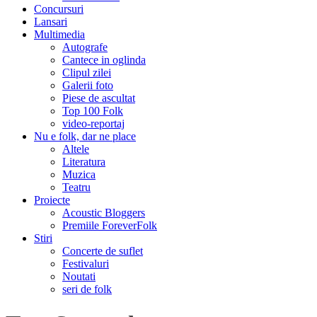
Concursuri
Lansari
Multimedia
Autografe
Cantece in oglinda
Clipul zilei
Galerii foto
Piese de ascultat
Top 100 Folk
video-reportaj
Nu e folk, dar ne place
Altele
Literatura
Muzica
Teatru
Proiecte
Acoustic Bloggers
Premiile ForeverFolk
Stiri
Concerte de suflet
Festivaluri
Noutati
seri de folk