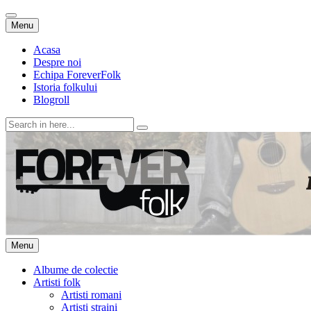
Skip
Menu
to
content
Acasa
Despre noi
Echipa ForeverFolk
Istoria folkului
Blogroll
Search
for:
ForeverFolk
Muzica sufletului tau
Skip
Menu
to
content
Albume de colectie
Artisti folk
Artisti romani
Artisti straini