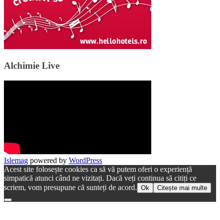
Alchimie Live
Islemag
powered by
WordPress
Acest site folosește cookies ca să vă putem oferi o experiență
simpatică atunci când ne vizitați. Dacă veți continua să citiți ce
scriem, vom presupune că sunteți de acord.
Ok
Citește mai multe