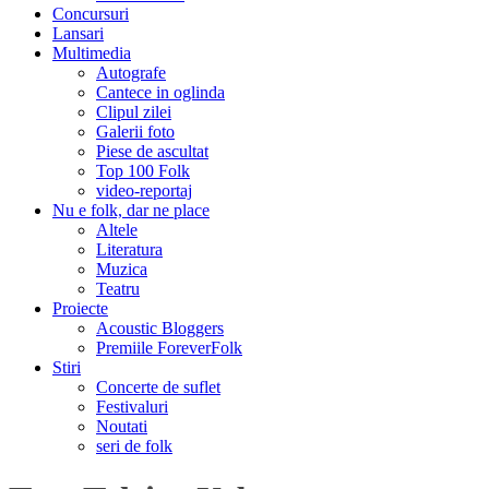
Concursuri
Lansari
Multimedia
Autografe
Cantece in oglinda
Clipul zilei
Galerii foto
Piese de ascultat
Top 100 Folk
video-reportaj
Nu e folk, dar ne place
Altele
Literatura
Muzica
Teatru
Proiecte
Acoustic Bloggers
Premiile ForeverFolk
Stiri
Concerte de suflet
Festivaluri
Noutati
seri de folk