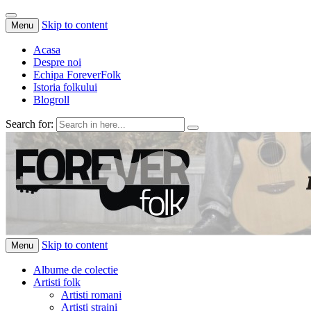
Skip to content
Menu
Acasa
Despre noi
Echipa ForeverFolk
Istoria folkului
Blogroll
Search for:
ForeverFolk
Muzica sufletului tau
Skip to content
Menu
Albume de colectie
Artisti folk
Artisti romani
Artisti straini