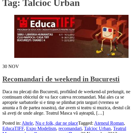
Tag:
Talcioc Urban
30
NOV
Recomandari de weekend in Bucuresti
Daca nu plecați din Bucuresti, profitând de weekend-ul prelungit, ne
continuam obiceiul de va face cateva recomandari. Mai ales ca se
aproprie sarbatorile si e timp se plimbat prin targuri (vremea se
anunta a fi de partea noastra), dar avem si teatru si muzica, destul cât
să aveți de unde alege. Teatrul Masca vă așteaptă, […]
Posted in:
Altele
,
Nu e folk, dar ne place
Tagged:
Ateneul Roman
,
EducaTIFF
,
Expo Modelism
,
recomandari
,
Talcioc Urban
,
Teatrul