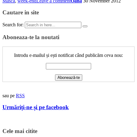
Masca
,
week-end
Leave a comment
Oana
30 November 2012
Cautare in site
Search for:
Aboneaza-te la noutati
Introdu e-mailul și ești notificat când publicăm ceva nou:
sau pe
RSS
Urmăriți-ne și pe facebook
Cele mai citite