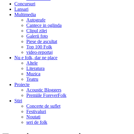
Concursuri
Lansari
Multimedia
Autografe
Cantece in oglinda
Clipul zilei
Galerii foto
Piese de ascultat
Top 100 Folk
video-reportaj
Nu e folk, dar ne place
Altele
Literatura
Muzica
Teatru
Proiecte
Acoustic Bloggers
Premiile ForeverFolk
Stiri
Concerte de suflet
Festivaluri
Noutati
seri de folk