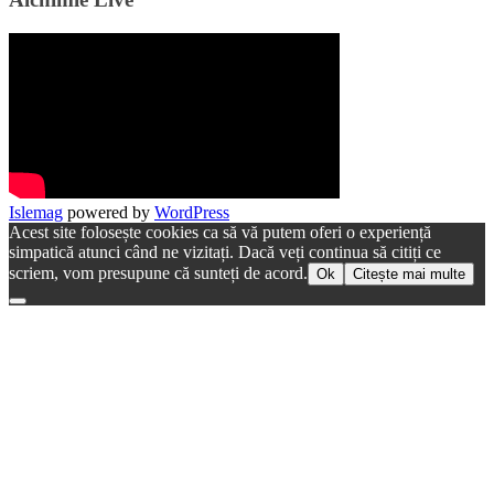
Islemag
powered by
WordPress
Acest site folosește cookies ca să vă putem oferi o experiență
simpatică atunci când ne vizitați. Dacă veți continua să citiți ce
scriem, vom presupune că sunteți de acord.
Ok
Citește mai multe