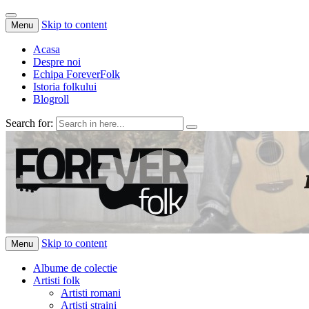
Skip to content
Menu
Acasa
Despre noi
Echipa ForeverFolk
Istoria folkului
Blogroll
Search for:
ForeverFolk
Muzica sufletului tau
Skip to content
Menu
Albume de colectie
Artisti folk
Artisti romani
Artisti straini