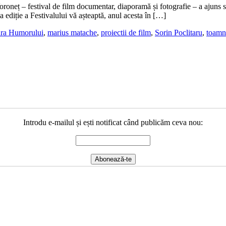
oroneț – festival de film documentar, diaporamă și fotografie – a ajuns
 ediție a Festivalului vă așteaptă, anul acesta în […]
ra Humorului
,
marius matache
,
proiectii de film
,
Sorin Poclitaru
,
toamn
Introdu e-mailul și ești notificat când publicăm ceva nou: