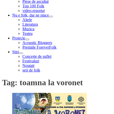
Piese de ascultat
Top 100 Folk
video-reportaj
Nu e folk, dar ne place
expand
Altele
child
Literatura
menu
Muzica
Teatru
Proiecte
expand
Acoustic Bloggers
child
Premiile ForeverFolk
menu
Stiri
expand
Concerte de suflet
child
Festivaluri
menu
Noutati
seri de folk
Tag:
toamna la voronet