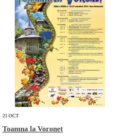
21
OCT
Toamna la Voroneț