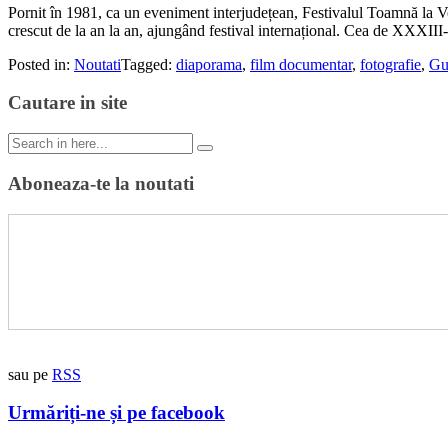
Pornit în 1981, ca un eveniment interjudețean, Festivalul Toamnă la V
crescut de la an la an, ajungând festival internațional. Cea de XXXIII-a
Posted in:
Noutati
Tagged:
diaporama
,
film documentar
,
fotografie
,
Gu
Cautare in site
Search
for:
Aboneaza-te la noutati
sau pe
RSS
Urmăriți-ne și pe facebook