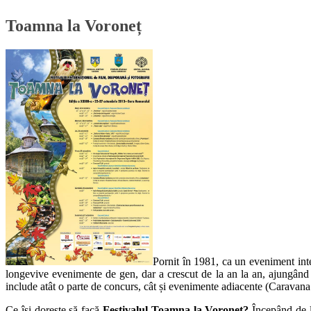
Toamna la Voroneț
Pornit în 1981, ca un eveniment int
longevive evenimente de gen, dar a crescut de la an la an, ajungând f
include atât o parte de concurs, cât și evenimente adiacente (Caravan
Ce își dorește să facă
Festivalul Toamna la Voronet?
Începând de la