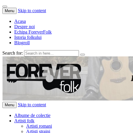
Skip to content
Menu
Acasa
Despre noi
Echipa ForeverFolk
Istoria folkului
Blogroll
Search for:
ForeverFolk
Muzica sufletului tau
Skip to content
Menu
Albume de colectie
Artisti folk
Artisti romani
Artisti straini