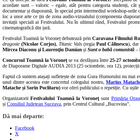
acordate sunt – valoric – egale, atât pentru categoria studenți, cât 
documentar și diaporamă, în special prin intermediul workshop-urile org
loc a unor arte ce țin de zona audio-vizualului (componenta diaporamă 
invitații speciali ai Festivalului. Nu în ultimul rând, Festivalul pr
cinematografică din țară.
Festivalul Toamnă la Voroneț debutează prin
Caravana Filmului Rom
dragoste
(Nicolae Corjos)
,
Titanic Vals
(regia
Paul Călinescu
), dar
Mircea Diaconu şi Laurenţiu Damian
și
Sunt o babă comunistă
–
Concursul Toamnă la Voroneț
se va desfășura între
25-27 octombr
de Diaporame Digitale AUDIA 2013 (25 octombrie, ora 12), proiecții al
Faptul că suntem atașați sufletește de zona Gura Humorului nu mai este 
unul dintre acestea este concertul colegului nostru,
Marius Matach
Matache și Sorin Poclitaru)
vor oferi publicului o repetiție. Cu ușil
Organizatorii
Festivalului Toamnă la Voroneţ
sunt
Primăria Oraş
și
Consiliul Judeţean Suceava
, prin Centrul Cultural „Bucovina”.
Dă mai departe:
Facebook
X