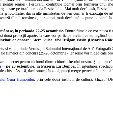
și pentru seniori), Festivalul contribuie tocmai prin formarea unui med
anizate pe toată perioada Festivalului. Mai mult decât atât, Festivalul a
și fotografie, dar și alte manifestări de gen cum ar fi expoziții de artă
omovează filmul românesc, dar – mai mult decât atât – pune publicul în 
ânesc, în perioada 22-25 octombrie.
Dintre filmele ce vor putea f
 și două proiecții aparte, la care vor participa invitați ce au legătură di
invitaţi de onoare : Stere Gulea, Vivi Drăgan Vasile şi Marian Râle
ie,
și va cuprinde Vernisajul Salonului Internaţional de Artă Fotografică
e filmelor din concurs (25-26 octombrie), iar serile vor fi dedicate pro
un secret pentru niciunul dintre cititorii site-ului nostru. Și pentru c
e
– pe 25 octombrie, în Pizzeria La Bomba
. În așteptarea spectaco
e deschise. Așa că, dacă sunteți în zonă, puteți merge petreceți împreună
ului Gura Humorului
, prin cele două instituţii de cultură,
Muzeul Obi