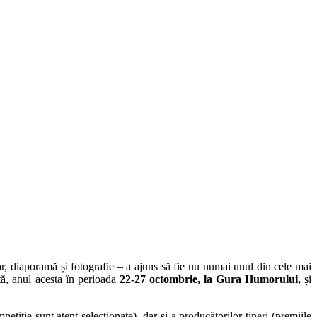
r, diaporamă și fotografie – a ajuns să fie nu numai unul din cele mai
tă, anul acesta în perioada
22-27 octombrie, la Gura Humorului,
și
tiție sunt atent selecționate), dar și a producătorilor tineri (premiile