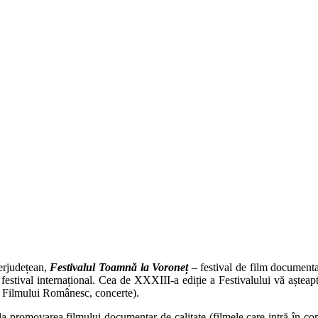
erjudețean,
Festivalul Toamnă la Voroneț
– festival de film documenta
estival internațional. Cea de XXXIII-a ediție a Festivalului vă așteap
a Filmului Românesc, concerte).
 promovarea filmului documentar de calitate (filmele care intră în compe