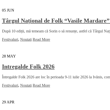
05
JUN
Târgul Național de Folk “Vasile Mardare”
După 10 ediții, mă temeam că Sorin o să renunțe, astfel că Târgul Na
Festivaluri
,
Noutati
Read More
28
MAY
Intregalde Folk 2026
Întregalde Folk 2026 are loc în perioada 9-11 iulie 2026 la Ivănis, comu
Festivaluri
,
Noutati
Read More
29
APR