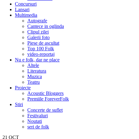
Concursuri
Lansari
Multimedia
Autografe
Cantece in oglinda
Clipul zilei
Galerii foto
Piese de ascultat
Top 100 Folk
video-reportaj
Nu e folk, dar ne place
Altele
Literatura
Muzica
Teatru
Proiecte
Acoustic Bloggers
Premiile ForeverFolk
Stiri
Concerte de suflet
Festivaluri
Noutati
seri de folk
21
OCT