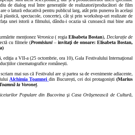
iu de dialog real între generațiile de realizatori/producători de film
re o latură educativă pentru publicul larg, atât prin punerea în același
 plastică, spectacole, concerte), cât și prin workshop-uri realizate de
fața unei istorii a filmului, dându-i ocazia să cunoască mai bine arta
i urmărite menționez
Veronica
( regia
Elisabeta Bostan
),
Declarație de
rectă cu filmele (
Promisiuni
–
invitaţi de onoare: Elisabeta Bostan,
a)
, ediţia a VII-a (25 octombrie, ora 10), Gala Festivalului Internaţional
ducțiilor cinematografice românești.
ă scriam mai sus că Festivalul are și partea sa de evenimente adiacente,
lului
Alchimia Toamnei
din București, cei doi protagoniști
(Marius
Toamnă la Voroneț
.
ceiurilor Populare din Bucovina
şi
Casa Orăşenească de Cultură
,