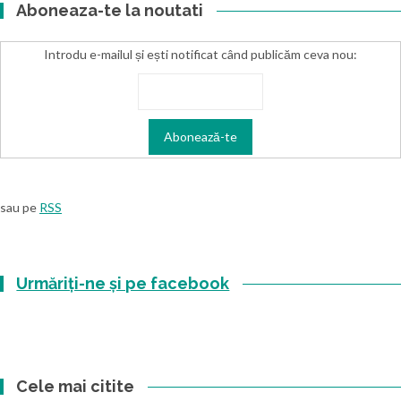
Aboneaza-te la noutati
Introdu e-mailul și ești notificat când publicăm ceva nou:
sau pe
RSS
Urmăriți-ne și pe facebook
Cele mai citite