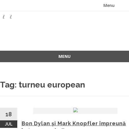
Menu
Skip
to
content
ForeverFolk
Muzica sufletului tau
MENU
Skip
to
content
Tag:
turneu european
18
Bon Dylan şi Mark Knopfler împreună
JUL