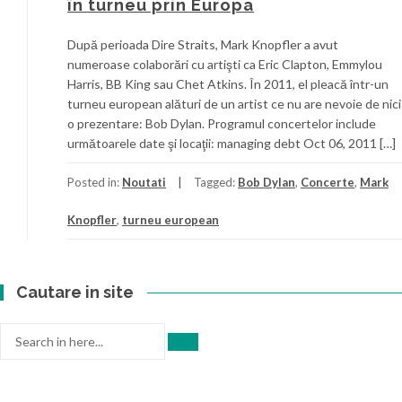
în turneu prin Europa
După perioada Dire Straits, Mark Knopfler a avut
numeroase colaborări cu artişti ca Eric Clapton, Emmylou
Harris, BB King sau Chet Atkins. În 2011, el pleacă într-un
turneu european alături de un artist ce nu are nevoie de nici
o prezentare: Bob Dylan. Programul concertelor include
următoarele date şi locaţii: managing debt Oct 06, 2011 […]
Posted in:
Noutati
Tagged:
Bob Dylan
,
Concerte
,
Mark
Knopfler
,
turneu european
Cautare in site
Search
for: