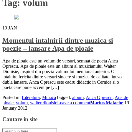
Tag:
volum
19
JAN
Momentul intalnirii dintre muzica si
poezie – lansare Apa de ploaie
Apa de ploaie este un volum de versuri, semnat de poeta Anca
Oprescu. Apa de ploaie este un album al muzicianului Walter
Dionisie, inspirat din poezia volumului mentionat anterior. O
intalnire fericita dintre versuri sincere si muzica de calitate, intr-o
dubla lansare. Anca Oprescu este cadru didactic in Cernica si o
poeta care pune accent pe […]
Posted in:
Literatura
,
Muzica
Tagged:
album
,
Anca Oprescu
,
Apa de
ploaie
,
volum
,
walter dionisie
Leave a comment
Marius Matache
19
January 2012
Cautare in site
Search