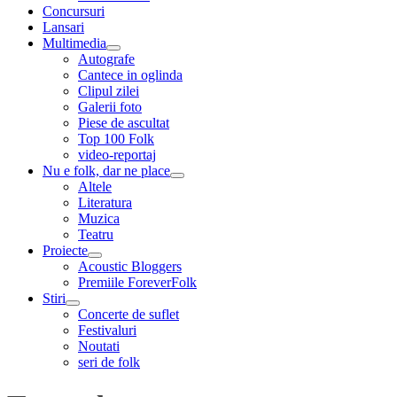
menu
Concursuri
Lansari
Multimedia
expand
Autografe
child
Cantece in oglinda
menu
Clipul zilei
Galerii foto
Piese de ascultat
Top 100 Folk
video-reportaj
Nu e folk, dar ne place
expand
Altele
child
Literatura
menu
Muzica
Teatru
Proiecte
expand
Acoustic Bloggers
child
Premiile ForeverFolk
menu
Stiri
expand
Concerte de suflet
child
Festivaluri
menu
Noutati
seri de folk