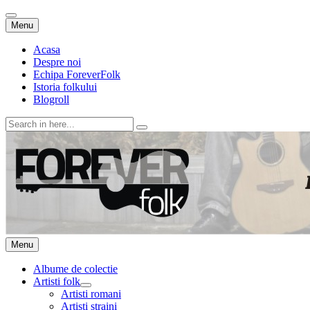
Skip
Menu
to
content
Acasa
Despre noi
Echipa ForeverFolk
Istoria folkului
Blogroll
Search
for:
ForeverFolk
Muzica sufletului tau
Skip
Menu
to
content
Albume de colectie
Artisti folk
expand
Artisti romani
child
Artisti straini