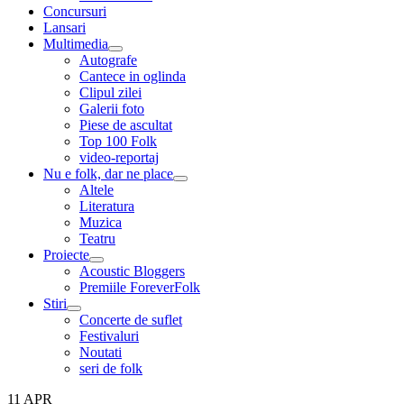
menu
Concursuri
Lansari
Multimedia
expand
Autografe
child
Cantece in oglinda
menu
Clipul zilei
Galerii foto
Piese de ascultat
Top 100 Folk
video-reportaj
Nu e folk, dar ne place
expand
Altele
child
Literatura
menu
Muzica
Teatru
Proiecte
expand
Acoustic Bloggers
child
Premiile ForeverFolk
menu
Stiri
expand
Concerte de suflet
child
Festivaluri
menu
Noutati
seri de folk
11
APR