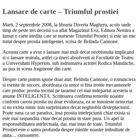
Lansare de carte – Triumful prostiei
Marti, 2 septembrie 2008, la libraria Diverta Magheru, acolo unde
timp de peste trei decenii s-a aflat Magazinul Eva, Editura Nemira a
lansat o carte inedita care se numeste Triumful Prostiei si este un mic
tratat despre prostia inteligentei, scrisa de Belinda Cannone.
Aceasta carte a avut o lansare mai mult decat neobisnuita implicand
si o lansare teatrala, astfel ca tineri absolventi ai Facultatii de Teatru
a Universitatii Hyperion, sub indrumarea actritei Rodica Mandache,
au pus in scena fragmente din carte.
Despre carte putem spune doar atat: Belinda Cannone, o romanciera
si eseista de succes, abordeaza cu umor si fina ironie mecanismele
care produc prostia tocmai pe taramul cel mai indepartat acesteia si
anume INTELIGENTA. Scriitoarea confirma temerile noastre
conform carora prostia nu doar evolueaza, ea se innoieste neincetat
si nu exista nimic mai surprinzator decat neghiobia desteptaciunii.
Poate suna ca un paradox, insa prostia intelepciunii chiar exista si
este mai raspandita chiar decat prostia in stare pura. Un apel la
responsabilitatea intelectuala, dar, mai intai de toate, Triumful
Prostiei este o satira profunda despre mintile noastre imbuibate de
atata… cunoastere.