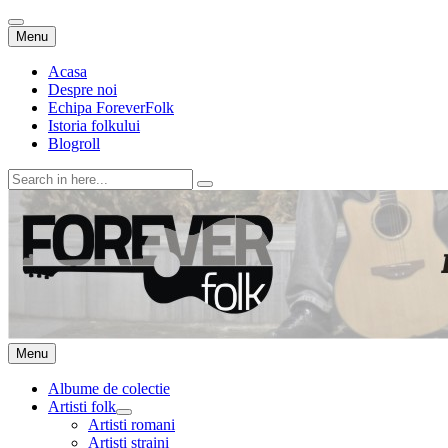
Skip
Menu
to
content
Acasa
Despre noi
Echipa ForeverFolk
Istoria folkului
Blogroll
Search
for:
ForeverFolk
Muzica sufletului tau
Skip
Menu
to
content
Albume de colectie
Artisti folk
expand
Artisti romani
child
Artisti straini