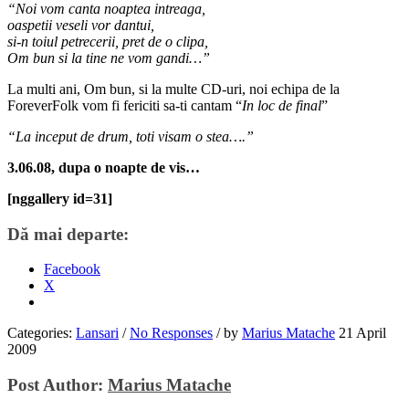
“Noi vom canta noaptea intreaga,
oaspetii veseli vor dantui,
si-n toiul petrecerii, pret de o clipa,
Om bun si la tine ne vom gandi…”
La multi ani, Om bun, si la multe CD-uri, noi echipa de la
ForeverFolk vom fi fericiti sa-ti cantam “
In loc de final
”
“La inceput de drum, toti visam o stea….”
3.06.08, dupa o noapte de vis…
[nggallery id=31]
Dă mai departe:
Facebook
X
Categories:
Lansari
/
No Responses
/
by
Marius Matache
21 April
2009
Post Author:
Marius Matache