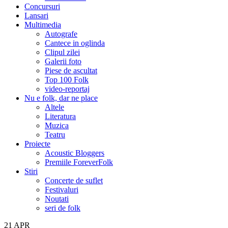
Concursuri
Lansari
Multimedia
Autografe
Cantece in oglinda
Clipul zilei
Galerii foto
Piese de ascultat
Top 100 Folk
video-reportaj
Nu e folk, dar ne place
Altele
Literatura
Muzica
Teatru
Proiecte
Acoustic Bloggers
Premiile ForeverFolk
Stiri
Concerte de suflet
Festivaluri
Noutati
seri de folk
21
APR