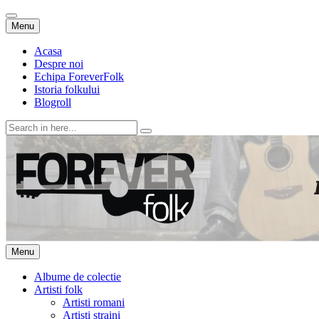
Skip
Menu
to
content
Acasa
Despre noi
Echipa ForeverFolk
Istoria folkului
Blogroll
Search
for:
ForeverFolk
Muzica sufletului tau
Skip
Menu
to
content
Albume de colectie
Artisti folk
Artisti romani
Artisti straini