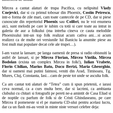
Mircea a cantat alaturi de trupa Pacifica, cu nelipsitul
Vlady
Cnejevici
, dar si cu primul tobosar din Phoenix,
Costin Petrescu
,
intr-o forma de zile mari, cam toate cantecele de pe CD, dar si piese
cunoscute din repertoriul
Phoenix
sau
Colibri
, nu le voi enumera
aici, sunt melodii pe care le iubim cu totii si care toate au intrat in
galeria de aur a folkului (ma intreba cineva ce cauta melodiile
Phoenixului intr-un top folk realizat acum cativa ani…si acum
realizez ca de multe ori versiunile lui Baniciu la anumite piese au
fost mult mai populare decat cele ale trupei…).
I-am vazut la lansare, pe langa oamenii de presa si radio obisnuiti la
astfel de lansari, si pe
Mircea Florian, Mircea Vintila, Mircea
Bodolan
(exista un complex Mircea in folk!),
Iulian Vrabete,
Florin Chilian, Marius Batu, Ducu Bertzi, Maria Gheorghiu
,
dar si oameni mai putini faimosi, veniti din Arad, Timisoara, Tg.
Mures, Cluj, Constanta, Iasi…cam de peste tot unde se asculta folk.
Ca am cantat toti alaturi de “Tetea” cum ii spun prietenii, e iarasi
ceva normal, ca a curs multa bere, dar si lacrimi, ca ambianta
clubului cu chitari si fotografii pe pereti ne-a amintit de Casa Eliad si
de noptile cu parfum de folk si de Cristi Ghindaseanu, pe care
Mircea il pomeneste si el pe manseta CD-ului pentru acelasi lucru,
dar ca un flash mi-au venit in minte niste versuri celebre deja: