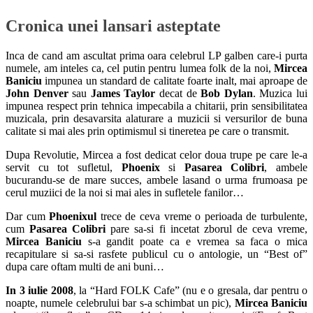
Cronica unei lansari asteptate
Inca de cand am ascultat prima oara celebrul LP galben care-i purta
numele, am inteles ca, cel putin pentru lumea folk de la noi,
Mircea
Baniciu
impunea un standard de calitate foarte inalt, mai aproape de
John Denver
sau
James Taylor
decat de
Bob Dylan
. Muzica lui
impunea respect prin tehnica impecabila a chitarii, prin sensibilitatea
muzicala, prin desavarsita alaturare a muzicii si versurilor de buna
calitate si mai ales prin optimismul si tineretea pe care o transmit.
Dupa Revolutie, Mircea a fost dedicat celor doua trupe pe care le-a
servit cu tot sufletul,
Phoenix
si
Pasarea Colibri
, ambele
bucurandu-se de mare succes, ambele lasand o urma frumoasa pe
cerul muziici de la noi si mai ales in sufletele fanilor…
Dar cum
Phoenixul
trece de ceva vreme o perioada de turbulente,
cum
Pasarea Colibri
pare sa-si fi incetat zborul de ceva vreme,
Mircea Baniciu
s-a gandit poate ca e vremea sa faca o mica
recapitulare si sa-si rasfete publicul cu o antologie, un “Best of”
dupa care oftam multi de ani buni…
In 3 iulie 2008
, la “Hard FOLK Cafe” (nu e o gresala, dar pentru o
noapte, numele celebrului bar s-a schimbat un pic),
Mircea Baniciu