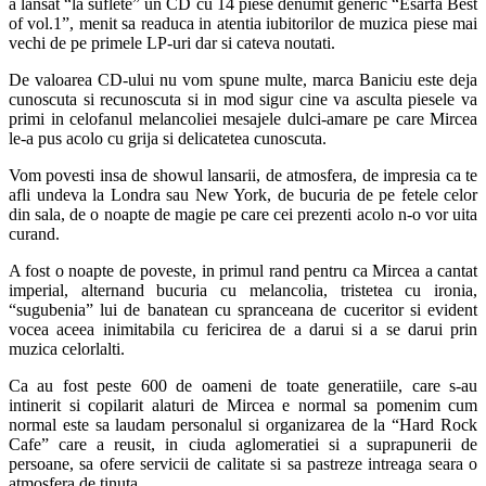
a lansat “la suflete” un CD cu 14 piese denumit generic “Esarfa Best
of vol.1”, menit sa readuca in atentia iubitorilor de muzica piese mai
vechi de pe primele LP-uri dar si cateva noutati.
De valoarea CD-ului nu vom spune multe, marca Baniciu este deja
cunoscuta si recunoscuta si in mod sigur cine va asculta piesele va
primi in celofanul melancoliei mesajele dulci-amare pe care Mircea
le-a pus acolo cu grija si delicatetea cunoscuta.
Vom povesti insa de showul lansarii, de atmosfera, de impresia ca te
afli undeva la Londra sau New York, de bucuria de pe fetele celor
din sala, de o noapte de magie pe care cei prezenti acolo n-o vor uita
curand.
A fost o noapte de poveste, in primul rand pentru ca Mircea a cantat
imperial, alternand bucuria cu melancolia, tristetea cu ironia,
“sugubenia” lui de banatean cu spranceana de cuceritor si evident
vocea aceea inimitabila cu fericirea de a darui si a se darui prin
muzica celorlalti.
Ca au fost peste 600 de oameni de toate generatiile, care s-au
intinerit si copilarit alaturi de Mircea e normal sa pomenim cum
normal este sa laudam personalul si organizarea de la “Hard Rock
Cafe” care a reusit, in ciuda aglomeratiei si a suprapunerii de
persoane, sa ofere servicii de calitate si sa pastreze intreaga seara o
atmosfera de tinuta.