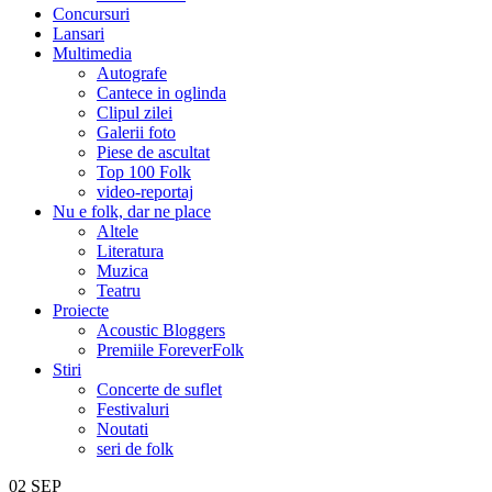
Concursuri
Lansari
Multimedia
Autografe
Cantece in oglinda
Clipul zilei
Galerii foto
Piese de ascultat
Top 100 Folk
video-reportaj
Nu e folk, dar ne place
Altele
Literatura
Muzica
Teatru
Proiecte
Acoustic Bloggers
Premiile ForeverFolk
Stiri
Concerte de suflet
Festivaluri
Noutati
seri de folk
02
SEP