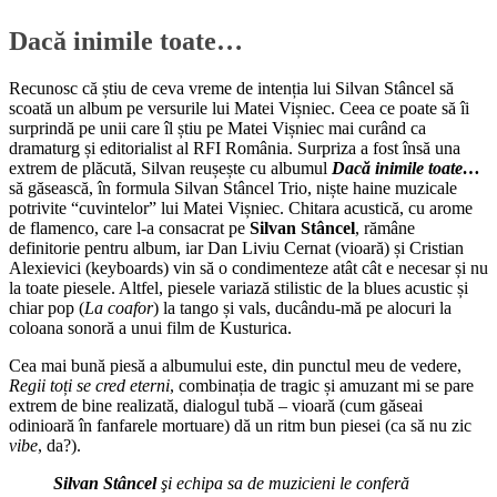
Dacă inimile toate…
Recunosc că știu de ceva vreme de intenția lui Silvan Stâncel să
scoată un album pe versurile lui Matei Vișniec. Ceea ce poate să îi
surprindă pe unii care îl știu pe Matei Vișniec mai curând ca
dramaturg și editorialist al RFI România. Surpriza a fost însă una
extrem de plăcută, Silvan reușește cu albumul
Dacă inimile toate…
să găsească, în formula Silvan Stâncel Trio, niște haine muzicale
potrivite “cuvintelor” lui Matei Vișniec. Chitara acustică, cu arome
de flamenco, care l-a consacrat pe
Silvan Stâncel
, rămâne
definitorie pentru album, iar Dan Liviu Cernat (vioară) și Cristian
Alexievici (keyboards) vin să o condimenteze atât cât e necesar și nu
la toate piesele. Altfel, piesele variază stilistic de la blues acustic și
chiar pop (
La coafor
) la tango și vals, ducându-mă pe alocuri la
coloana sonoră a unui film de Kusturica.
Cea mai bună piesă a albumului este, din punctul meu de vedere,
Regii toți se cred eterni
, combinația de tragic și amuzant mi se pare
extrem de bine realizată, dialogul tubă – vioară (cum găseai
odinioară în fanfarele mortuare) dă un ritm bun piesei (ca să nu zic
vibe
, da?).
Silvan Stâncel
şi echipa sa de muzicieni le conferă