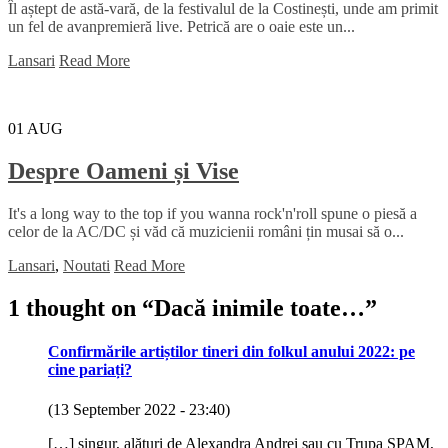
Îl aștept de astă-vară, de la festivalul de la Costinești, unde am primit
un fel de avanpremieră live. Petrică are o oaie este un...
Lansari
Read More
01
AUG
Despre Oameni și Vise
It's a long way to the top if you wanna rock'n'roll spune o piesă a
celor de la AC/DC și văd că muzicienii români țin musai să o...
Lansari
,
Noutati
Read More
1 thought on “
Dacă inimile toate…
”
Confirmările artiștilor tineri din folkul anului 2022: pe
cine pariați?
(13 September 2022 - 23:40)
[…] singur, alături de Alexandra Andrei sau cu Trupa SPAM,