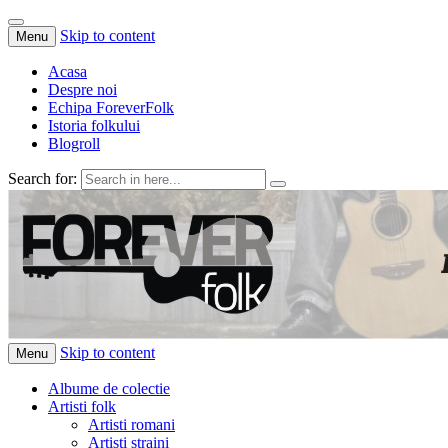
Skip to content
Menu
Acasa
Despre noi
Echipa ForeverFolk
Istoria folkului
Blogroll
Search for:
ForeverFolk
Muzica sufletului tau
Skip to content
Menu
Albume de colectie
Artisti folk
Artisti romani
Artisti straini