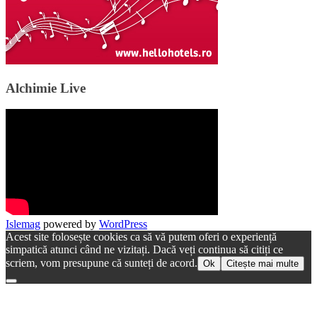
Alchimie Live
Islemag
powered by
WordPress
Acest site folosește cookies ca să vă putem oferi o experiență
simpatică atunci când ne vizitați. Dacă veți continua să citiți ce
scriem, vom presupune că sunteți de acord.
Ok
Citește mai multe