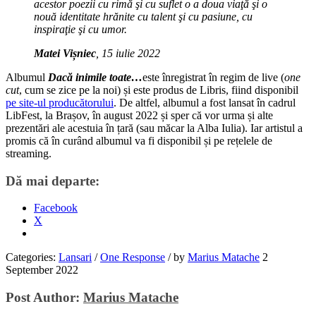
acestor poezii cu rimă şi cu suflet o a doua viaţă şi o
nouă identitate hrănite cu talent şi cu pasiune, cu
inspiraţie şi cu umor.
Matei Vișniec
, 15 iulie 2022
Albumul
Dacă inimile toate…
este înregistrat în regim de live (
one
cut
, cum se zice pe la noi) și este produs de Libris, fiind disponibil
pe site-ul producătorului
. De altfel, albumul a fost lansat în cadrul
LibFest, la Brașov, în august 2022 și sper că vor urma și alte
prezentări ale acestuia în țară (sau măcar la Alba Iulia). Iar artistul a
promis că în curând albumul va fi disponibil și pe rețelele de
streaming.
Dă mai departe:
Facebook
X
Categories:
Lansari
/
One Response
/
by
Marius Matache
2
September 2022
Post Author:
Marius Matache