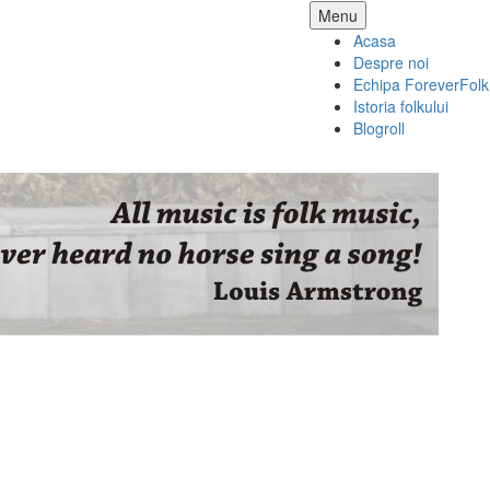
Skip
Menu
to
Acasa
content
Despre noi
Echipa ForeverFolk
Istoria folkului
Blogroll