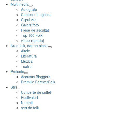
Multimedia
expand
Autografe
child
Cantece in oglinda
menu
Clipul zilei
Galerii foto
Piese de ascultat
Top 100 Folk
video-reportaj
Nu e folk, dar ne place
expand
Altele
child
Literatura
menu
Muzica
Teatru
Proiecte
expand
Acoustic Bloggers
child
Premiile ForeverFolk
menu
Stiri
expand
Concerte de suflet
child
Festivaluri
menu
Noutati
seri de folk