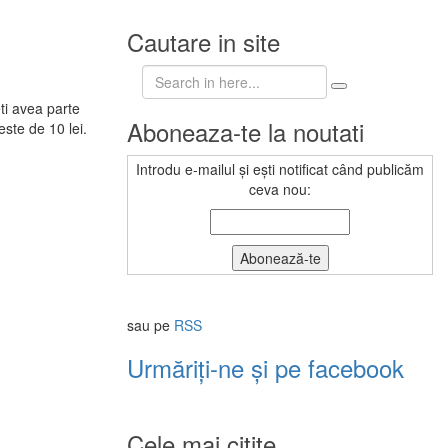
Cautare in site
Search
for:
eti avea parte
Aboneaza-te la noutati
este de 10 lei.
Introdu e-mailul și ești notificat când publicăm
ceva nou:
sau pe
RSS
Urmăriți-ne și pe facebook
Cele mai citite