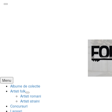
ForeverFolk
Muzica sufletului tau
Skip
Menu
to
Albume de colectie
content
Artisti folk
expand
Artisti romani
child
Artisti straini
menu
Concursuri
Lansari