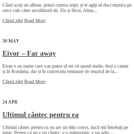
Când scoți un album, prinzi cumva aripi, și te agiți să duci muzica pe
orice cale către ascultătorii tăi. Zis și făcut, Alina...
Clipul zilei
Read More
30
MAY
Eivor – Far away
Eivør e un nume care s-ar putea să nu vă spună multe, deși a cantat
și în România, dar și în cunoscuta emisiune de muzică de la...
Clipul zilei
Read More
24
APR
Ultimul cântec pentru ea
Ultimul cântec pentru ea nu are un titlu corect, dacă mă întrebați pe
mine. Pentru că nu e un cântec, e o mărturisire, e un adio,...