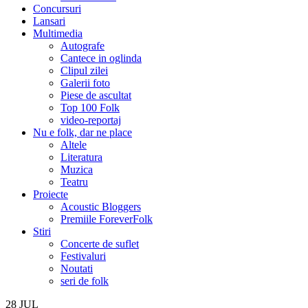
Concursuri
Lansari
Multimedia
Autografe
Cantece in oglinda
Clipul zilei
Galerii foto
Piese de ascultat
Top 100 Folk
video-reportaj
Nu e folk, dar ne place
Altele
Literatura
Muzica
Teatru
Proiecte
Acoustic Bloggers
Premiile ForeverFolk
Stiri
Concerte de suflet
Festivaluri
Noutati
seri de folk
28
JUL