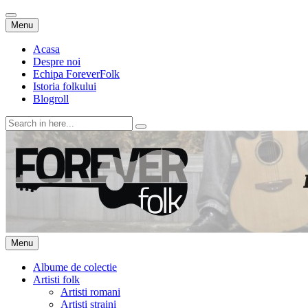
Skip
Menu
to
content
Acasa
Despre noi
Echipa ForeverFolk
Istoria folkului
Blogroll
Search
for:
ForeverFolk
Muzica sufletului tau
Skip
Menu
to
content
Albume de colectie
Artisti folk
Artisti romani
Artisti straini