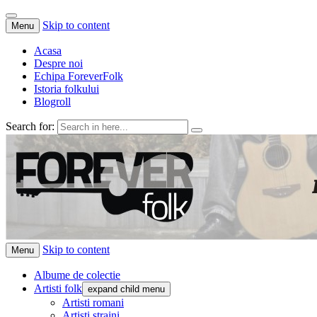
Skip to content
Menu
Acasa
Despre noi
Echipa ForeverFolk
Istoria folkului
Blogroll
Search for:
ForeverFolk
Muzica sufletului tau
Skip to content
Menu
Albume de colectie
Artisti folk
expand child menu
Artisti romani
Artisti straini