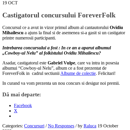
19
OCT
Castigatorul concursului ForeverFolk
Concursul ce a avut in vizor primul album al cantautorului
Ovidiu
Mihailescu
a ajuns la final si de asemenea si-a gasit si un castigator
printre numerosii participanti.
Intrebarea concursului a fost : In ce an a aparut albumul
„Cowboy-ul Nelu” al folkistului Ovidiu Mihailescu?
Asadar, castigatorul este
Gabriel Vulpe
, care va intra in posesia
albumui “Cowboy-ul Nelu”, album ce a fost prezentat de
ForeverFolk in cadrul sectiunii
Albume de colectie
. Felicitari!
In curand va vom prezenta un nou concurs si desigur noi premii.
Dă mai departe:
Facebook
X
Categories:
Concursuri
/
No Responses
/
by
Raluca
19 October