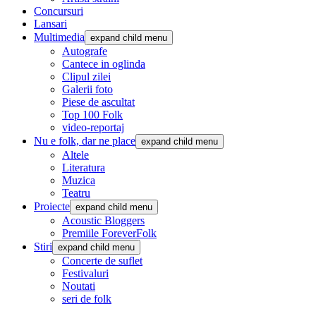
Concursuri
Lansari
Multimedia
expand child menu
Autografe
Cantece in oglinda
Clipul zilei
Galerii foto
Piese de ascultat
Top 100 Folk
video-reportaj
Nu e folk, dar ne place
expand child menu
Altele
Literatura
Muzica
Teatru
Proiecte
expand child menu
Acoustic Bloggers
Premiile ForeverFolk
Stiri
expand child menu
Concerte de suflet
Festivaluri
Noutati
seri de folk