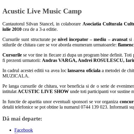
Acustic Live Music Camp
Cantautorul Silvan Stancel, in colaborare
Asociatia Culturala Cul
iulie 2010
cea de a 3-a editie.
Cursurile sunt structurate pe
nivel incepator – mediu – avansat
si 
stilurile de chitara care se vor aborda enumeram urmatoarele:
flamenco
Cursurile
se vor tine in fiecare zi dupa un program bine definit. Toti pr
fi prezenti urmatorii:
Andras VARGA, Andrei ROSULESCU, Iar
In cadrul acestei editii va avea loc
lansarea oficiala
a metodei de chit
MUZICALA.
Pe langa cursurile de chitara, vor beneficia si de o serie de evenimen
intitulat
ACUSTIC LIVE SHOW
unde toti participanti vor sustine mi
In functie de aparitia unor eventuali sponsori se vor organiza
concur
detalii telefonice se pot obtine la numarul 0744 139 023. Informatii s
Dă mai departe:
Facebook