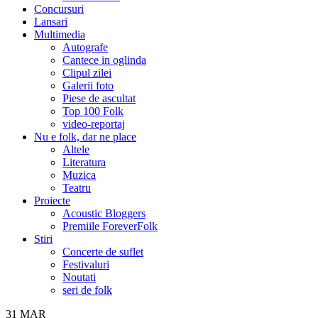
Concursuri
Lansari
Multimedia
Autografe
Cantece in oglinda
Clipul zilei
Galerii foto
Piese de ascultat
Top 100 Folk
video-reportaj
Nu e folk, dar ne place
Altele
Literatura
Muzica
Teatru
Proiecte
Acoustic Bloggers
Premiile ForeverFolk
Stiri
Concerte de suflet
Festivaluri
Noutati
seri de folk
31
MAR