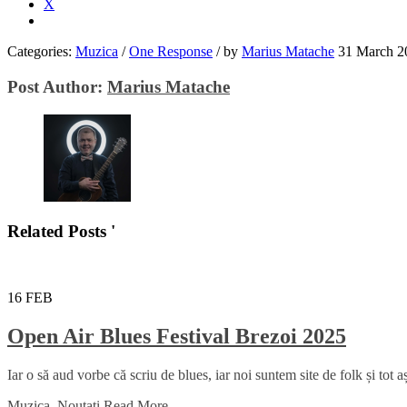
X
Categories:
Muzica
/
One Response
/
by
Marius Matache
31 March 2
Post Author:
Marius Matache
Related Posts '
16
FEB
Open Air Blues Festival Brezoi 2025
Iar o să aud vorbe că scriu de blues, iar noi suntem site de folk și tot
Muzica
,
Noutati
Read More