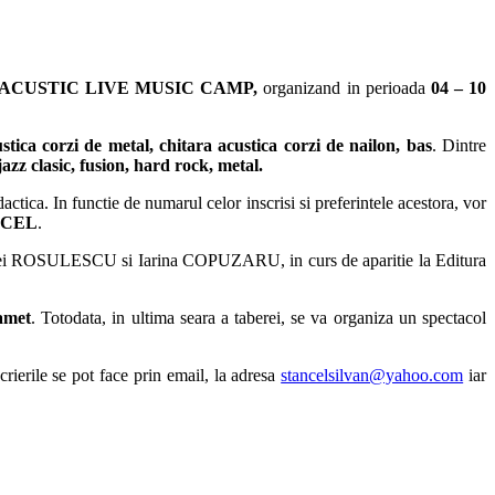
ACUSTIC LIVE MUSIC CAMP,
organizand in perioada
04 – 10
ustica corzi de metal, chitara acustica corzi de nailon, bas
. Dintre
jazz clasic, fusion, hard rock, metal.
dactica. In functie de numarul celor inscrisi si preferintele acestora, vor
NCEL
.
i ROSULESCU si Iarina COPUZARU, in curs de aparitie la Editura
amet
. Totodata, in ultima seara a taberei, se va organiza un spectacol
scrierile se pot face prin email, la adresa
stancelsilvan@yahoo.com
iar