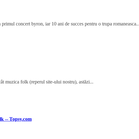
 primul concert byron, iar 10 ani de succes pentru o trupa romaneasca..
t muzica folk (reperul site-ului nostru), astăzi...
lk -- Topsy.com