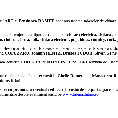
tur’ART
si
Pensiunea RAMET
continua traditia taberelor de chitara
acopera majoritatea tipurilor de chitara:
chitara electrica, chitara ac
, chitara clasica, folk, chitara electrica, pop, blues, country, rock, 
ofesorii-artisti invitati la aceasta editie sunt cu experienta scenica si di
ina COPUZARU, Johann HENTZ, Dragos TUDOR, Silvan STA
ara acustica
CHITARA PENTRU INCEPATORI
semnata de Andre
te ca focuri de tabara, excursii in
Cheile Ramet
si la
Manastirea R
ci recitaluri.
suri cu premii
sau eventual
reduceri la costurile de participare
. In
uplimentare despre eveniment gasiti pe
www.tabarachitara.ro