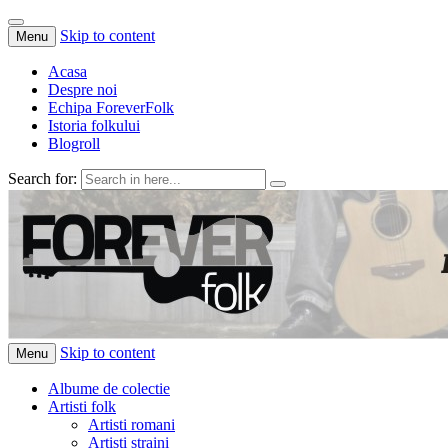
Skip to content
Menu
Acasa
Despre noi
Echipa ForeverFolk
Istoria folkului
Blogroll
Search for:
ForeverFolk
Muzica sufletului tau
Skip to content
Menu
Albume de colectie
Artisti folk
Artisti romani
Artisti straini