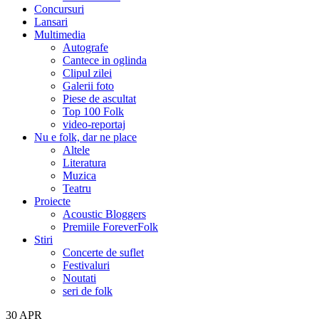
Concursuri
Lansari
Multimedia
Autografe
Cantece in oglinda
Clipul zilei
Galerii foto
Piese de ascultat
Top 100 Folk
video-reportaj
Nu e folk, dar ne place
Altele
Literatura
Muzica
Teatru
Proiecte
Acoustic Bloggers
Premiile ForeverFolk
Stiri
Concerte de suflet
Festivaluri
Noutati
seri de folk
30
APR