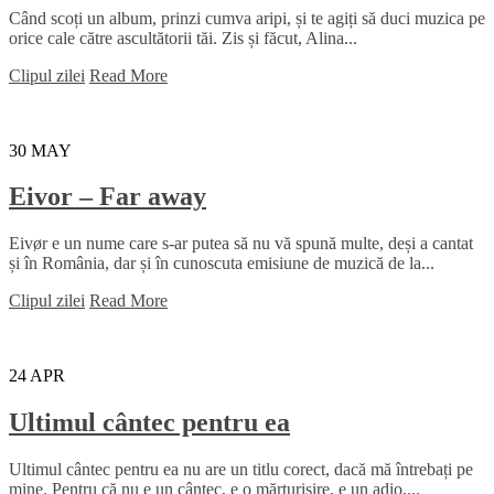
Când scoți un album, prinzi cumva aripi, și te agiți să duci muzica pe
orice cale către ascultătorii tăi. Zis și făcut, Alina...
Clipul zilei
Read More
30
MAY
Eivor – Far away
Eivør e un nume care s-ar putea să nu vă spună multe, deși a cantat
și în România, dar și în cunoscuta emisiune de muzică de la...
Clipul zilei
Read More
24
APR
Ultimul cântec pentru ea
Ultimul cântec pentru ea nu are un titlu corect, dacă mă întrebați pe
mine. Pentru că nu e un cântec, e o mărturisire, e un adio,...