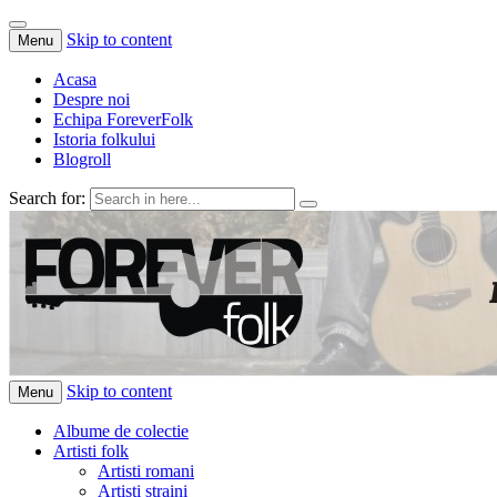
Skip to content
Menu
Acasa
Despre noi
Echipa ForeverFolk
Istoria folkului
Blogroll
Search for:
ForeverFolk
Muzica sufletului tau
Skip to content
Menu
Albume de colectie
Artisti folk
Artisti romani
Artisti straini