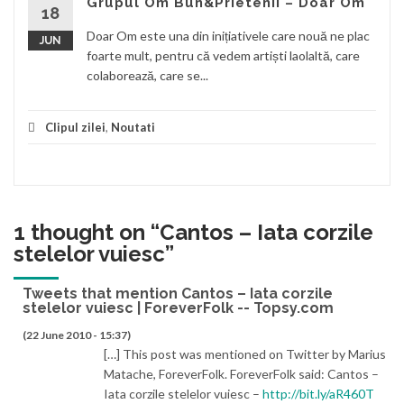
Grupul Om Bun&Prietenii – Doar Om
18
Doar Om este una din inițiativele care nouă ne plac
JUN
foarte mult, pentru că vedem artiști laolaltă, care
colaborează, care se...
Clipul zilei
,
Noutati
1 thought on “
Cantos – Iata corzile
stelelor vuiesc
”
Tweets that mention Cantos – Iata corzile
stelelor vuiesc | ForeverFolk -- Topsy.com
(22 June 2010 - 15:37)
[…] This post was mentioned on Twitter by Marius
Matache, ForeverFolk. ForeverFolk said: Cantos –
Iata corzile stelelor vuiesc –
http://bit.ly/aR460T