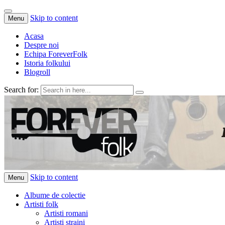
Skip to content
Menu
Acasa
Despre noi
Echipa ForeverFolk
Istoria folkului
Blogroll
Search for:
ForeverFolk
Muzica sufletului tau
Skip to content
Menu
Albume de colectie
Artisti folk
Artisti romani
Artisti straini