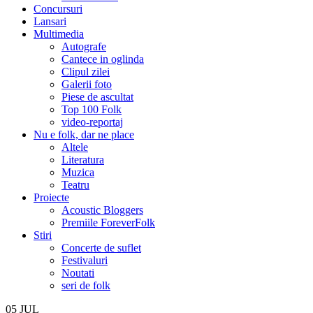
Concursuri
Lansari
Multimedia
Autografe
Cantece in oglinda
Clipul zilei
Galerii foto
Piese de ascultat
Top 100 Folk
video-reportaj
Nu e folk, dar ne place
Altele
Literatura
Muzica
Teatru
Proiecte
Acoustic Bloggers
Premiile ForeverFolk
Stiri
Concerte de suflet
Festivaluri
Noutati
seri de folk
05
JUL