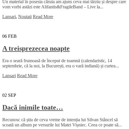
Un material în posesia căruia am ajuns ceva mai târziu și despre care
vom vorbi astăzi este Alifantis&FragileBand – Live la...
Lansari
,
Noutati
Read More
06
FEB
A treisprezecea noapte
Era o seară frumoasă de început de toamnă (calendaristic, 14
septembrie, că la noi, la București, era o vară indiană) și curtea...
Lansari
Read More
02
SEP
Dacă inimile toate…
Recunosc că știu de ceva vreme de intenția lui Silvan Stâncel să
scoată un album pe versurile lui Matei Vișniec. Ceea ce poate să...