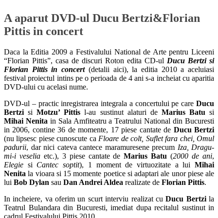
A aparut DVD-ul Ducu Bertzi&Florian
Pittis in concert
Daca la Editia 2009 a Festivalului National de Arte pentru Liceeni
“Florian Pittis”, casa de discuri Roton edita CD-ul
Ducu Bertzi si
Florian Pittis in concert
(detalii aici), la editia 2010 a aceluiasi
festival proiectul intins pe o perioada de 4 ani s-a incheiat cu aparitia
DVD-ului cu acelasi nume.
DVD-ul – practic inregistrarea integrala a concertului pe care
Ducu
Bertzi
si
Motzu’ Pittis
l-au sustinut alaturi de
Marius Batu
si
Mihai Nenita
in Sala Amfiteatru a Teatrului National din Bucuresti
in 2006, contine 36 de momente, 17 piese cantate de
Ducu Bertzi
(nu lipsesc piese cunoscute ca
Floare de colt, Suflet fara chei, Omul
padurii
, dar nici cateva cantece maramuresene precum
Iza, Dragu-
mi-i veselia
etc.), 3 piese cantate de
Marius Batu
(
2000 de ani
,
Elegie
si
Cantec soptit
), 1 moment de virtuozitate a lui
Mihai
Nenita
la vioara si 15 momente poetice si adaptari ale unor piese ale
lui
Bob Dylan
sau
Dan Andrei Aldea
realizate de
Florian Pittis
.
In incheiere, va oferim un scurt interviu realizat cu
Ducu Bertzi
la
Teatrul Bulandara din Bucuresti, imediat dupa recitalul sustinut in
cadrul Festivalului Pittis 2010.