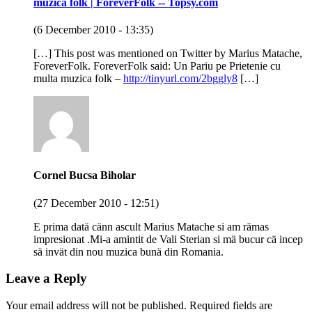
muzica folk | ForeverFolk -- Topsy.com
(6 December 2010 - 13:35)
[…] This post was mentioned on Twitter by Marius Matache,
ForeverFolk. ForeverFolk said: Un Pariu pe Prietenie cu
multa muzica folk –
http://tinyurl.com/2bggly8
[…]
Cornel Bucsa Biholar
(27 December 2010 - 12:51)
E prima datä cänn ascult Marius Matache si am rämas
impresionat .Mi-a amintit de Vali Sterian si mä bucur cä incep
sä invät din nou muzica bunä din Romania.
Leave a Reply
Your email address will not be published.
Required fields are