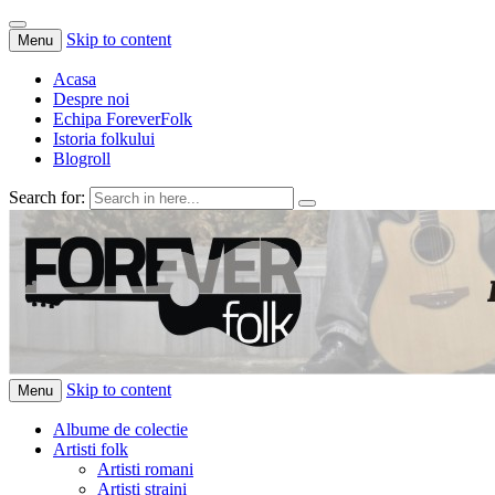
Skip to content
Menu
Acasa
Despre noi
Echipa ForeverFolk
Istoria folkului
Blogroll
Search for:
ForeverFolk
Muzica sufletului tau
Skip to content
Menu
Albume de colectie
Artisti folk
Artisti romani
Artisti straini