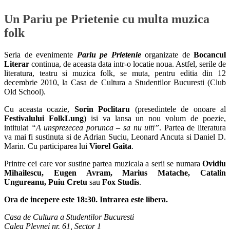
Un Pariu pe Prietenie cu multa muzica
folk
Seria de evenimente
Pariu pe Prietenie
organizate de
Bocancul
Literar
continua, de aceasta data intr-o locatie noua. Astfel, serile de
literatura, teatru si muzica folk, se muta, pentru editia din 12
decembrie 2010, la Casa de Cultura a Studentilor Bucuresti (Club
Old School).
Cu aceasta ocazie,
Sorin Poclitaru
(presedintele de onoare al
Festivalului FolkLung
) isi va lansa un nou volum de poezie,
intitulat
“A unsprezecea porunca – sa nu uiti”
. Partea de literatura
va mai fi sustinuta si de Adrian Suciu, Leonard Ancuta si Daniel D.
Marin. Cu participarea lui
Viorel Gaita
.
Printre cei care vor sustine partea muzicala a serii se numara
Ovidiu
Mihailescu, Eugen Avram, Marius Matache, Catalin
Ungureanu, Puiu Cretu
sau
Fox Studis
.
Ora de incepere este 18:30. Intrarea este libera.
Casa de Cultura a Studentilor Bucuresti
Calea Plevnei nr. 61, Sector 1