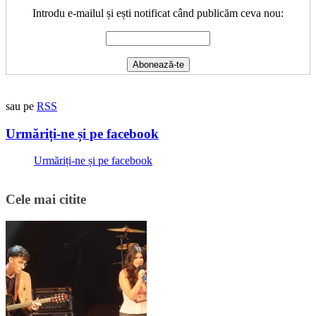
Introdu e-mailul și ești notificat când publicăm ceva nou:
sau pe
RSS
Urmăriți-ne și pe facebook
Urmăriți-ne și pe facebook
Cele mai citite