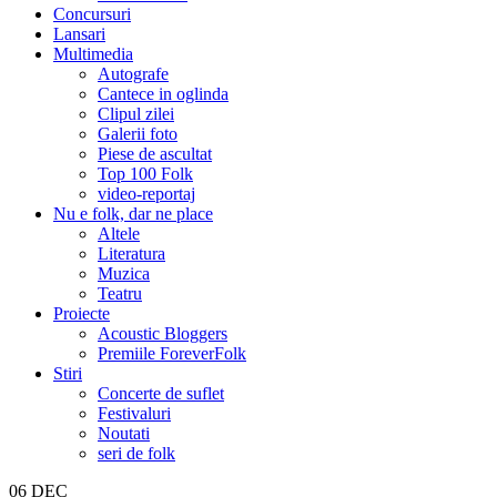
Concursuri
Lansari
Multimedia
Autografe
Cantece in oglinda
Clipul zilei
Galerii foto
Piese de ascultat
Top 100 Folk
video-reportaj
Nu e folk, dar ne place
Altele
Literatura
Muzica
Teatru
Proiecte
Acoustic Bloggers
Premiile ForeverFolk
Stiri
Concerte de suflet
Festivaluri
Noutati
seri de folk
06
DEC