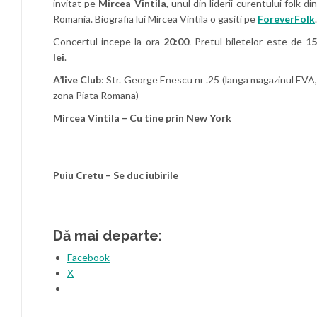
invitat pe
Mircea Vintila
, unul din liderii curentului folk di
Romania. Biografia lui Mircea Vintila o gasiti pe
ForeverFolk
.
Concertul incepe la ora
20:00
. Pretul biletelor este de
1
lei
.
A’live Club
: Str. George Enescu nr .25 (langa magazinul EVA
zona Piata Romana)
Mircea Vintila – Cu tine prin New York
Puiu Cretu – Se duc iubiril
e
Dă mai departe:
Facebook
X