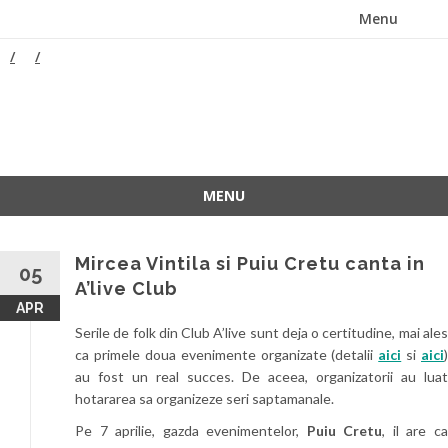
Menu
Skip
to
content
ForeverFolk
Muzica sufletului tau
MENU
Skip
to
Mircea Vintila si Puiu Cretu canta in
content
05
A’live Club
APR
Serile de folk din Club A’live sunt deja o certitudine, mai ales
ca primele doua evenimente organizate (detalii
aici
si
aici
)
au fost un real succes. De aceea, organizatorii au luat
hotararea sa organizeze seri saptamanale.
Pe 7 aprilie, gazda evenimentelor,
Puiu Cretu
, il are c