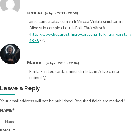
emilia
(6 April 2011 - 20:58)
am o curiozitate: cum va fi Mircea Vintilă simultan în
Alive și în complex Leu, la Folk Fără Vârstă
(
http://www.bucurestifm.ro/caravana_folk_fara_varsta_
4876
)? 🙂
Marius
(6 April 2011 - 22:04)
Emilia – in Leu canta primul din lista, in A’live canta
ultimul 😛
Leave a Reply
Your email address will not be published.
Required fields are marked
*
NAME
*
EMAIL
*