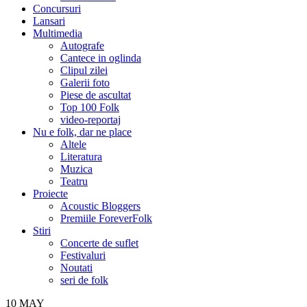
Concursuri
Lansari
Multimedia
Autografe
Cantece in oglinda
Clipul zilei
Galerii foto
Piese de ascultat
Top 100 Folk
video-reportaj
Nu e folk, dar ne place
Altele
Literatura
Muzica
Teatru
Proiecte
Acoustic Bloggers
Premiile ForeverFolk
Stiri
Concerte de suflet
Festivaluri
Noutati
seri de folk
10
MAY