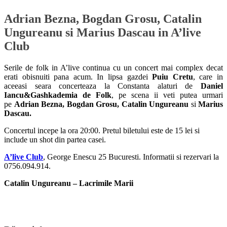
Adrian Bezna, Bogdan Grosu, Catalin
Ungureanu si Marius Dascau in A’live
Club
Serile de folk in A’live continua cu un concert mai complex decat
erati obisnuiti pana acum. In lipsa gazdei
Puiu Cretu
, care in
aceeasi seara concerteaza la Constanta alaturi de
Daniel
Iancu&Gashkademia de Folk
, pe scena ii veti putea urmari
pe
Adrian Bezna, Bogdan Grosu, Catalin Ungureanu
si
Marius
Dascau.
Concertul incepe la ora 20:00. Pretul biletului este de 15 lei si
include un shot din partea casei.
A’live Club
, George Enescu 25 Bucuresti. Informatii si rezervari la
0756.094.914.
Catalin Ungureanu –
Lacrimile Marii