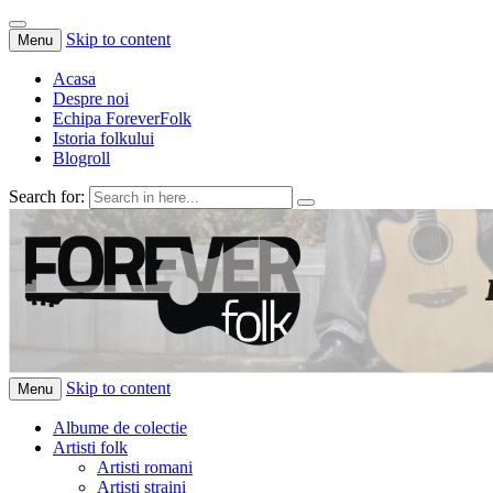
Skip to content
Menu
Acasa
Despre noi
Echipa ForeverFolk
Istoria folkului
Blogroll
Search for:
ForeverFolk
Muzica sufletului tau
Skip to content
Menu
Albume de colectie
Artisti folk
Artisti romani
Artisti straini