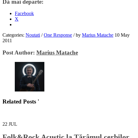
Dă mai departe:
Facebook
X
Categories:
Noutati
/
One Response
/
by
Marius Matache
10 May
2011
Post Author:
Marius Matache
Related Posts '
22
JUL
Folk&Rock Acustic la Tărâmul cerbilor