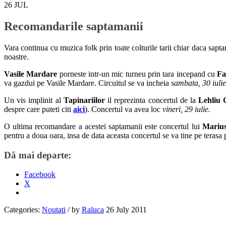
26
JUL
Recomandarile saptamanii
Vara continua cu muzica folk prin toate colturile tarii chiar daca sapt
noastre.
Vasile Mardare
porneste intr-un mic turneu prin tara incepand cu
Fa
va gazdui pe Vasile Mardare. Circuitul se va incheia
sambata, 30 iulie
Un vis implinit al
Tapinariilor
il reprezinta concertul de la
Lehliu 
despre care puteti citi
aici
). Concertul va avea loc
vineri, 29 iulie.
O ultima recomandare a acestei saptamanii este concertul lui
Marius
pentru a doua oara, insa de data aceasta concertul se va tine pe terasa 
Dă mai departe:
Facebook
X
Categories:
Noutati
/
by
Raluca
26 July 2011