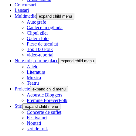
Concursuri
Lansari
Multimedia
expand child menu
Autografe
Cantece in oglinda
Clipul zilei
Galerii foto
Piese de ascultat
Top 100 Folk
video-reportaj
Nu e folk, dar ne place
expand child menu
Altele
Literatura
Muzica
Teatru
Proiecte
expand child menu
Acoustic Bloggers
Premiile ForeverFolk
Stiri
expand child menu
Concerte de suflet
Festivaluri
Noutati
seri de folk