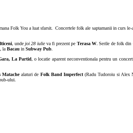
amana Folk You a luat sfarsit. Concertele folk ale saptamanii in curs le
lticeni
, unde
joi 28 iulie
va fi prezent pe
Terasa W
. Serile de folk din
, la
Bacau
in
Subway Pub
.
Gara, La Partid
, o locatie aparent neconventionala pentru un concert
 Matache
alaturi de
Folk Band Imperfect
(Radu Tudoroiu si Alex N
pub-ului.