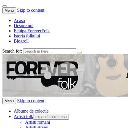
Skip to content
Menu
Acasa
Despre noi
Echipa ForeverFolk
Istoria folkului
Blogroll
Search for:
ForeverFolk
Muzica sufletului tau
Skip to content
Menu
Albume de colectie
Artisti folk
expand child menu
Artisti romani
Artisti straini