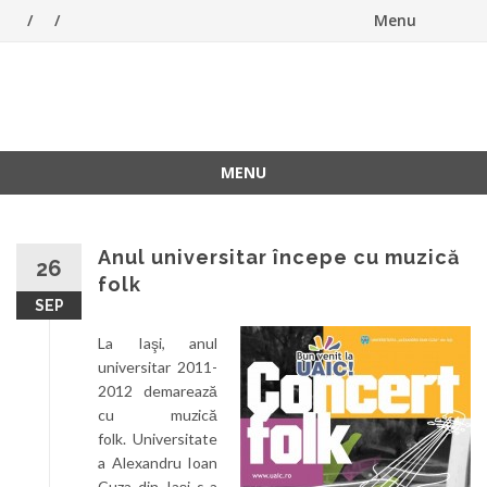
Menu
Skip
to
ForeverFolk
Muzica sufletului tau
content
MENU
Skip
to
content
Anul universitar începe cu muzică
26
folk
SEP
La Iaşi, anul
universitar 2011-
2012 demarează
cu muzică
folk. Universitate
a Alexandru Ioan
Cuza din Iaşi s-a