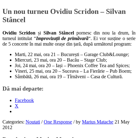
Un nou turneu Ovidiu Scridon – Silvan
Stâncel
Ovidiu Scridon
și
Silvan Stâncel
pornesc din nou la drum, în
turneul intitulat “
Improvizații de primăvară
“. Ei vor susține o serie
de 5 concerte în mai multe orașe din țară, după următorul program:
Marti, 22 mai, ora 21 – București – Garage Club&Lounge;
Miercuri, 23 mai, ora 20 – Bacău – Stage Club;
Joi, 24 mai, ora 20 – Iași – Phoenix Coffee Tea and Spices;
Vineri, 25 mai, ora 20 – Suceava – La Fierărie – Pub Boem;
Sâmbătă, 26 mai, ora 19 – Tîrnăveni – Casa de Cultură.
Dă mai departe:
Facebook
X
Categories:
Noutati
/
One Response
/
by
Marius Matache
21 May
2012