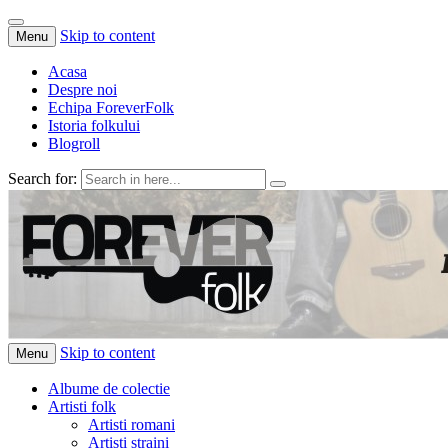
Skip to content
Menu
Acasa
Despre noi
Echipa ForeverFolk
Istoria folkului
Blogroll
Search for:
ForeverFolk
Muzica sufletului tau
Skip to content
Menu
Albume de colectie
Artisti folk
Artisti romani
Artisti straini