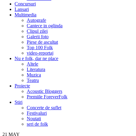
Concursuri
Lansari
Multimedia
Autografe
Cantece in oglinda
Clipul zilei
Galerii foto
Piese de ascultat
Top 100 Folk
video-reportaj
Nu e folk, dar ne place
Altele
Literatura
Muzica
Teatru
Proiecte
Acoustic Bloggers
Premiile ForeverFolk
Stiri
Concerte de suflet
Festivaluri
Noutati
seri de folk
21
MAY