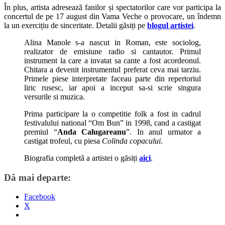
În plus, artista adresează fanilor și spectatorilor care vor participa la
concertul de pe 17 august din Vama Veche o provocare, un îndemn
la un exercițiu de sinceritate. Detalii găsiți pe
blogul artistei
.
Alina Manole s-a nascut in Roman, este sociolog,
realizator de emisiune radio si cantautor. Primul
instrument la care a invatat sa cante a fost acordeonul.
Chitara a devenit instrumentul preferat ceva mai tarziu.
Primele piese interpretate faceau parte din repertoriul
liric rusesc, iar apoi a inceput sa-si scrie singura
versurile si muzica.
Prima participare la o competitie folk a fost in cadrul
festivalului national “Om Bun” in 1998, cand a castigat
premiul “
Anda Calugareanu
”. In anul urmator a
castigat trofeul, cu piesa
Colinda copacului
.
Biografia completă a artistei o găsiți
aici
.
Dă mai departe:
Facebook
X