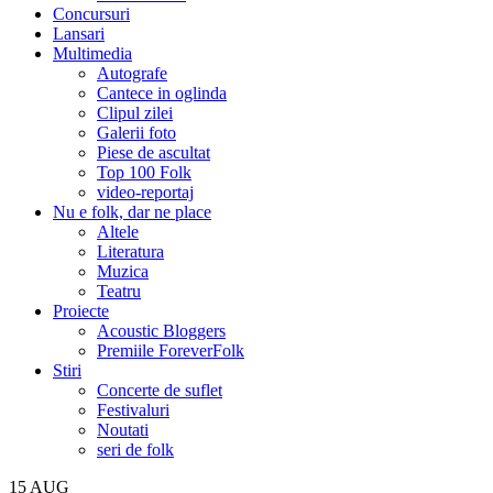
Concursuri
Lansari
Multimedia
Autografe
Cantece in oglinda
Clipul zilei
Galerii foto
Piese de ascultat
Top 100 Folk
video-reportaj
Nu e folk, dar ne place
Altele
Literatura
Muzica
Teatru
Proiecte
Acoustic Bloggers
Premiile ForeverFolk
Stiri
Concerte de suflet
Festivaluri
Noutati
seri de folk
15
AUG