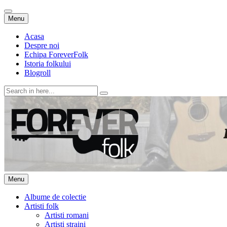
Skip
Menu
to
content
Acasa
Despre noi
Echipa ForeverFolk
Istoria folkului
Blogroll
Search
for:
ForeverFolk
Muzica sufletului tau
Skip
Menu
to
content
Albume de colectie
Artisti folk
Artisti romani
Artisti straini