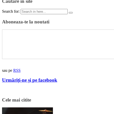
Cautare in site
Search for:
Aboneaza-te la noutati
sau pe
RSS
Urmăriți-ne și pe facebook
Cele mai citite