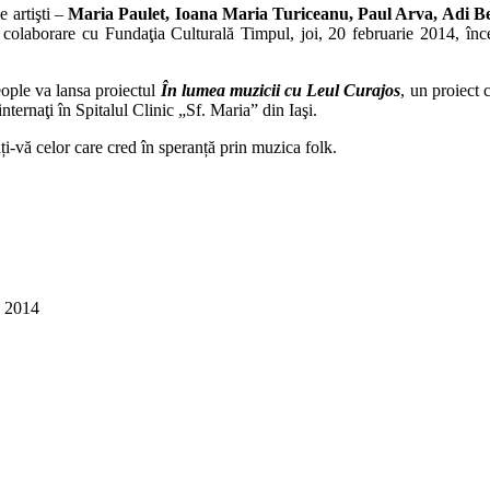
e artişti –
Maria Paulet, Ioana Maria Turiceanu, Paul Arva, Adi B
n colaborare cu Fundaţia Culturală Timpul, joi, 20 februarie 2014, înc
eople va lansa proiectul
În lumea muzicii cu Leul Curajos
, un proiect 
internaţi în Spitalul Clinic „Sf. Maria” din Iaşi.
ți-vă celor care cred în speranță prin muzica folk.
y 2014