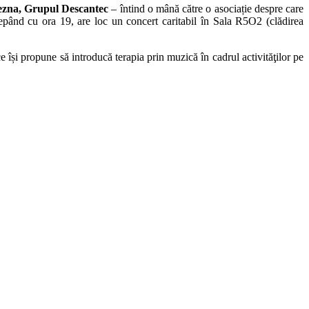
ezna, Grupul Descantec
– întind o mână către o asociație despre care
epând cu ora 19, are loc un concert caritabil în Sala R5O2 (clădirea
ce își propune să introducă terapia prin muzică în cadrul activităţilor pe