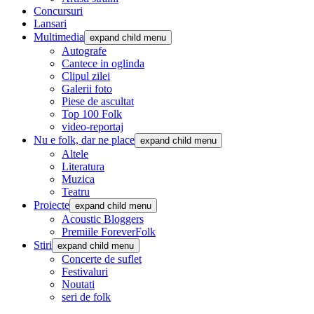
Concursuri
Lansari
Multimedia
expand child menu
Autografe
Cantece in oglinda
Clipul zilei
Galerii foto
Piese de ascultat
Top 100 Folk
video-reportaj
Nu e folk, dar ne place
expand child menu
Altele
Literatura
Muzica
Teatru
Proiecte
expand child menu
Acoustic Bloggers
Premiile ForeverFolk
Stiri
expand child menu
Concerte de suflet
Festivaluri
Noutati
seri de folk