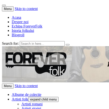
Skip to content
Menu
Acasa
Despre noi
Echipa ForeverFolk
Istoria folkului
Blogroll
Search for:
ForeverFolk
Muzica sufletului tau
Skip to content
Menu
Albume de colectie
Artisti folk
expand child menu
Artisti romani
Artisti straini