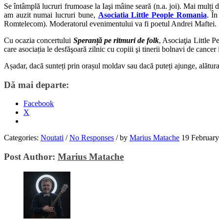
Se întâmplă lucruri frumoase la Iaşi mâine seară (n.a. joi). Mai mulți d
am auzit numai lucruri bune,
Asociatia Little People Romania
. Î
Romtelecom). Moderatorul evenimentului va fi poetul Andrei Maftei.
Cu ocazia concertului
Speranță pe ritmuri de folk
, Asociaţia Little P
care asociația le desfăşoară zilnic cu copiii şi tinerii bolnavi de cancer 
Așadar, dacă sunteți prin orașul moldav sau dacă puteți ajunge, alătura
Dă mai departe:
Facebook
X
Categories:
Noutati
/
No Responses
/
by
Marius Matache
19 Februar
Post Author:
Marius Matache