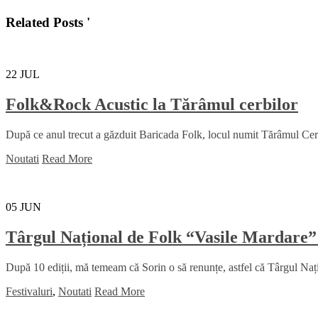
Related Posts '
22
JUL
Folk&Rock Acustic la Tărâmul cerbilor
După ce anul trecut a găzduit Baricada Folk, locul numit Tărâmul Cerbil
Noutati
Read More
05
JUN
Târgul Național de Folk “Vasile Mardare”
După 10 ediții, mă temeam că Sorin o să renunțe, astfel că Târgul Na
Festivaluri
,
Noutati
Read More