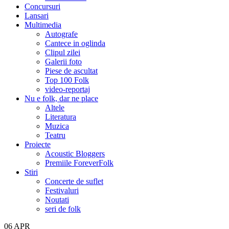
Concursuri
Lansari
Multimedia
Autografe
Cantece in oglinda
Clipul zilei
Galerii foto
Piese de ascultat
Top 100 Folk
video-reportaj
Nu e folk, dar ne place
Altele
Literatura
Muzica
Teatru
Proiecte
Acoustic Bloggers
Premiile ForeverFolk
Stiri
Concerte de suflet
Festivaluri
Noutati
seri de folk
06
APR