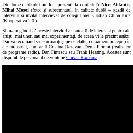
Din lumea folkului au fost prezenți la conferință
Nicu Alifantis,
Mihai Moșoi
(foto) și subsemnatul, în calitate dublă – gazdă de
interviuri și invitat intervievat de colegul meu Cristian China-Birta
(Kooperativa 2.0.).
Și m-am gândit că aceste interviuri ar putea fi de interes și pentru alți
artiști, mai tineri sau mai experimentați, de aceea vi le prezint astăzi.
Dar vă recomand să le urmăriți și pe celelalte, cu oameni pricepuți în
ale industriei, cum ar fi Cristina Bazavan, Denis Florent (realizator
de programe radio), Dan Fințescu sau Frank Hessing. Acestea sunt
disponibile pe canalul de youtube
Chivas România
.