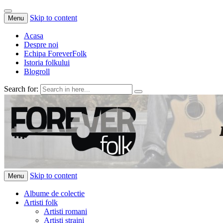
Skip to content
Menu
Acasa
Despre noi
Echipa ForeverFolk
Istoria folkului
Blogroll
Search for:
ForeverFolk
Muzica sufletului tau
Skip to content
Menu
Albume de colectie
Artisti folk
Artisti romani
Artisti straini