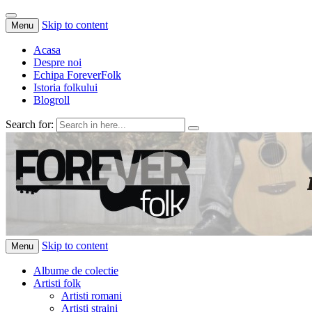
Skip to content
Menu
Acasa
Despre noi
Echipa ForeverFolk
Istoria folkului
Blogroll
Search for:
ForeverFolk
Muzica sufletului tau
Skip to content
Menu
Albume de colectie
Artisti folk
Artisti romani
Artisti straini