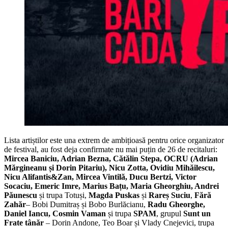
Lista artiștilor este una extrem de ambițioasă pentru orice organizator
de festival, au fost deja confirmate nu mai puțin de 26 de recitaluri:
Mircea Baniciu, Adrian Bezna, Cătălin Stepa, OCRU (Adrian
Mărgineanu și Dorin Pitariu), Nicu Zotta, Ovidiu Mihăilescu,
Nicu Alifantis&Zan, Mircea Vintilă, Ducu Bertzi, Victor
Socaciu, Emeric Imre, Marius Bațu, Maria Gheorghiu, Andrei
Păunescu
și trupa Totuși,
Magda Puskas
și
Rareș Suciu
,
Fără
Zahăr
– Bobi Dumitraș și Bobo Burlăcianu,
Radu Gheorghe,
Daniel Iancu, Cosmin Vaman
și trupa
SPAM
, grupul
Sunt un
Frate tânăr
– Dorin Andone, Teo Boar și Vlady Cnejevici, trupa