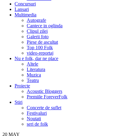
Concursuri
Lansari
Multimedia
Autografe
Cantece in oglinda
Clipul zilei
Galerii foto
Piese de ascultat
Top 100 Folk
video-reportaj
Nu e folk, dar ne place
Altele
Literatura
Muzica
Teatru
Proiecte
Acoustic Bloggers
Premiile ForeverFolk
Stiri
Concerte de suflet
Festivaluri
Noutati
seri de folk
20
MAY