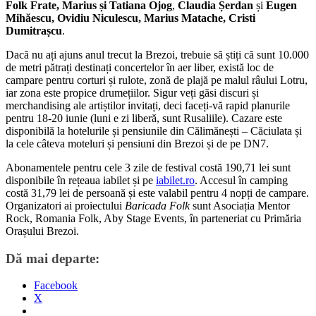
Folk Frate, Marius și Tatiana Ojog
,
Claudia Șerdan
și
Eugen
Mihăescu, Ovidiu Niculescu, Marius Matache, Cristi
Dumitrașcu
.
Dacă nu ați ajuns anul trecut la Brezoi, trebuie să știți că sunt 10.000
de metri pătrați destinați concertelor în aer liber, există loc de
campare pentru corturi și rulote, zonă de plajă pe malul râului Lotru,
iar zona este propice drumețiilor. Sigur veți găsi discuri și
merchandising ale artiștilor invitați, deci faceți-vă rapid planurile
pentru 18-20 iunie (luni e zi liberă, sunt Rusaliile). Cazare este
disponibilă la hotelurile și pensiunile din Călimănești – Căciulata și
la cele câteva moteluri și pensiuni din Brezoi și de pe DN7.
Abonamentele pentru cele 3 zile de festival costă 190,71 lei sunt
disponibile în rețeaua iabilet și pe
iabilet.ro
. Accesul în camping
costă 31,79 lei de persoană și este valabil pentru 4 nopți de campare.
Organizatori ai proiectului
Baricada Folk
sunt Asociația Mentor
Rock, Romania Folk, Aby Stage Events, în parteneriat cu Primăria
Orașului Brezoi.
Dă mai departe:
Facebook
X