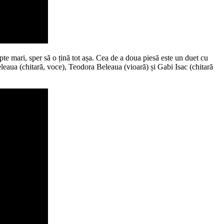
pte mari, sper să o țină tot așa. Cea de a doua piesă este un duet cu
leaua (chitară, voce), Teodora Beleaua (vioară) și Gabi Isac (chitară