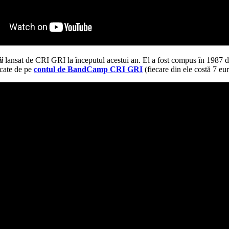
i
lansat de CRI GRI la începutul acestui an. El a fost compus în 1987 
rcate de pe
contul de BandCamp CRI GRI
(fiecare din ele costă 7 eur