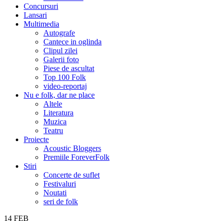
Concursuri
Lansari
Multimedia
Autografe
Cantece in oglinda
Clipul zilei
Galerii foto
Piese de ascultat
Top 100 Folk
video-reportaj
Nu e folk, dar ne place
Altele
Literatura
Muzica
Teatru
Proiecte
Acoustic Bloggers
Premiile ForeverFolk
Stiri
Concerte de suflet
Festivaluri
Noutati
seri de folk
14
FEB