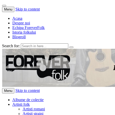
Skip to content
Menu
Acasa
Despre noi
Echipa ForeverFolk
Istoria folkului
Blogroll
Search for:
ForeverFolk
Muzica sufletului tau
Skip to content
Menu
Albume de colectie
Artisti folk
Artisti romani
Artisti straini