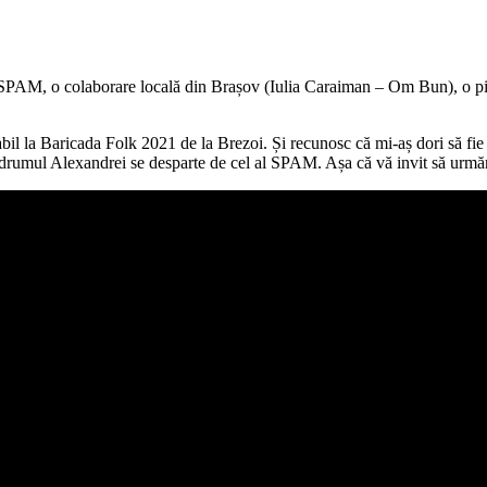
 SPAM, o colaborare locală din Brașov (Iulia Caraiman – Om Bun), o pie
abil la Baricada Folk 2021 de la Brezoi. Și recunosc că mi-aș dori să fie 
drumul Alexandrei se desparte de cel al SPAM. Așa că vă invit să urmăr