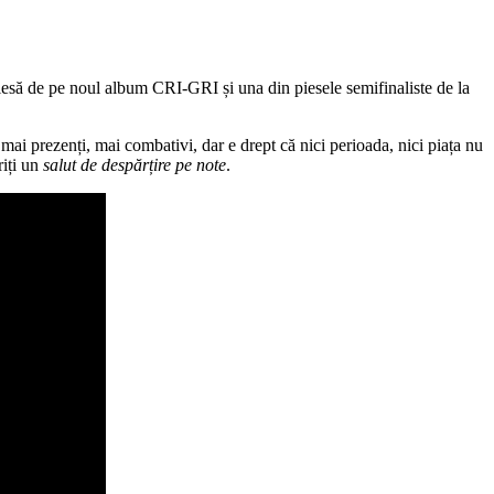
să de pe noul album CRI-GRI și una din piesele semifinaliste de la
mai prezenți, mai combativi, dar e drept că nici perioada, nici piața nu
iți un
salut de despărțire pe note
.