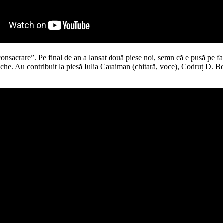
 consacrare”. Pe final de an a lansat două piese noi, semn că e pusă pe fa
che. Au contribuit la piesă Iulia Caraiman (chitară, voce), Codruț D. Be