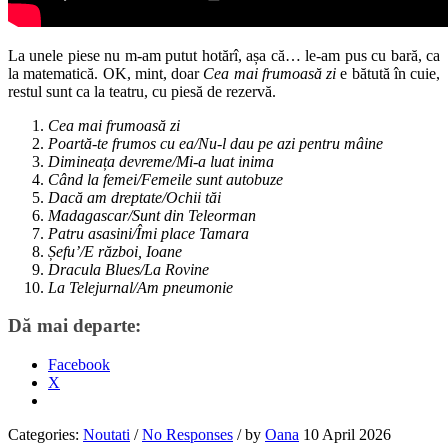
La unele piese nu m-am putut hotărî, așa că… le-am pus cu bară, ca
la matematică. OK, mint, doar
Cea mai frumoasă zi
e bătută în cuie,
restul sunt ca la teatru, cu piesă de rezervă.
Cea mai frumoasă zi
Poartă-te frumos cu ea/Nu-l dau pe azi pentru mâine
Dimineața devreme/Mi-a luat inima
Când la femei/Femeile sunt autobuze
Dacă am dreptate/Ochii tăi
Madagascar/Sunt din Teleorman
Patru asasini/Îmi place Tamara
Șefu’/E război, Ioane
Dracula Blues/La Rovine
La Telejurnal/Am pneumonie
Dă mai departe:
Facebook
X
Categories:
Noutati
/
No Responses
/
by
Oana
10 April 2026