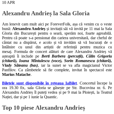
10
APR
Alexandru Andrieș la Sala Gloria
Am lenevit cam mult aici pe ForeverFolk, așa că venim cu o veste
bună:
Alexandru Andrieș
și invitații săi vă invită pe 11 mai la Sala
Gloria din București pentru o seară, sperăm noi, foarte agreabilă.
Pentru că poate s-a pensionat din cariera universitară, dar cheful de
cântat nu a dispărut, e acolo și vă invităm să vă bucurați de o
întâlnire cu unul din artiștii de referință pentru muzica cu
mesaj. Formula de concert alături de care Alexandru Andrieș vă
așteaptă îi include pe
Berti Barbera (percuții), Călin Grigoriu
(chitară), Ioana Mîntulescu (voce), Sorin Romanescu (chitară),
Vlady Săteanu (bas)
, iar la sunet se va afla magicianul Victor
Panfilov. Ca zâmbetele să fie complete, invitat în spectacol este
Marius Matache
.
Biletele sunt disponibile în rețeaua IaBilet
. Concertul începe la
ora 19.30 fix, sala Gloria se găsește pe Str. Bucovina nr. 6. Pe
Alexandru Andrieș îl puteți vedea și pe 9 mai la Ploiești, la Teatrul
Nației, dar și pe 1 iunie la Quantic.
Top 10 piese Alexandru Andrieș