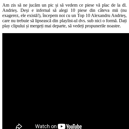
Am zis să ne jucăm un pic și să vedem ce piese vă plac de la dl.
Andrieș. Deși e infernal să alegi 10 piese din câteva mii (nu
exagerez, ele există!), începem noi cu un Top 10 Alexandru Andrieș,
care nu trebuie să lipsească din playlist-ul dvs. sub nici o formă. Dați
play clipului și mergeți mai departe, să vedeți propunerile noastre.