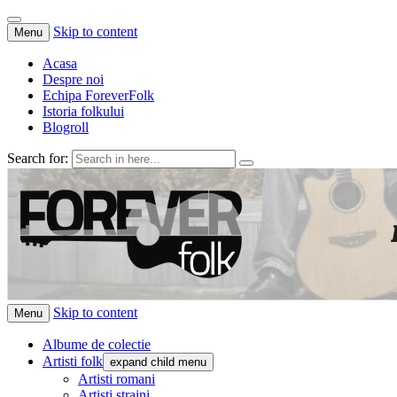
Skip to content
Menu
Acasa
Despre noi
Echipa ForeverFolk
Istoria folkului
Blogroll
Search for:
ForeverFolk
Muzica sufletului tau
Skip to content
Menu
Albume de colectie
Artisti folk
expand child menu
Artisti romani
Artisti straini