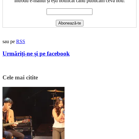
Introdu e-mailul și ești notificat când publicăm ceva nou:
sau pe
RSS
Urmăriți-ne și pe facebook
Cele mai citite