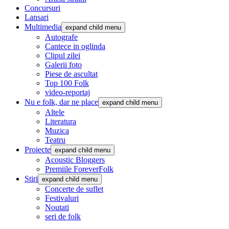
Concursuri
Lansari
Multimedia
expand child menu
Autografe
Cantece in oglinda
Clipul zilei
Galerii foto
Piese de ascultat
Top 100 Folk
video-reportaj
Nu e folk, dar ne place
expand child menu
Altele
Literatura
Muzica
Teatru
Proiecte
expand child menu
Acoustic Bloggers
Premiile ForeverFolk
Stiri
expand child menu
Concerte de suflet
Festivaluri
Noutati
seri de folk