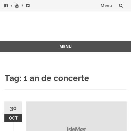
Menu
Skip
to
ForeverFolk
Muzica sufletului tau
content
MENU
Skip
to
content
Tag:
1 an de concerte
30
OCT