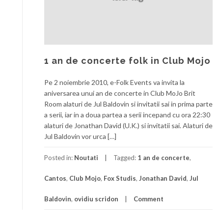
1 an de concerte folk in Club Mojo
Pe 2 noiembrie 2010, e-Folk Events va invita la
aniversarea unui an de concerte in Club MoJo Brit
Room alaturi de Jul Baldovin si invitatii sai in prima parte
a serii, iar in a doua partea a serii incepand cu ora 22:30
alaturi de Jonathan David (U.K.) si invitatii sai. Alaturi de
Jul Baldovin vor urca […]
Posted in:
Noutati
Tagged:
1 an de concerte
,
Cantos
,
Club Mojo
,
Fox Studis
,
Jonathan David
,
Jul
Baldovin
,
ovidiu scridon
Comment