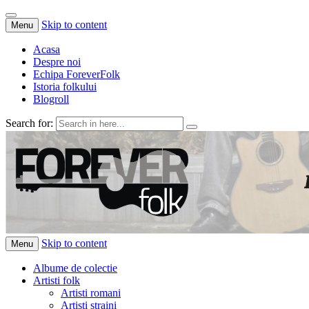
Skip to content
Menu
Acasa
Despre noi
Echipa ForeverFolk
Istoria folkului
Blogroll
Search for:
ForeverFolk
Muzica sufletului tau
Skip to content
Menu
Albume de colectie
Artisti folk
Artisti romani
Artisti straini