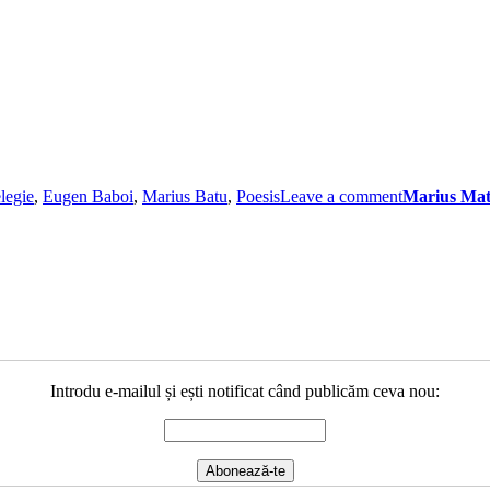
elegie
,
Eugen Baboi
,
Marius Batu
,
Poesis
Leave a comment
Marius Mat
Introdu e-mailul și ești notificat când publicăm ceva nou: