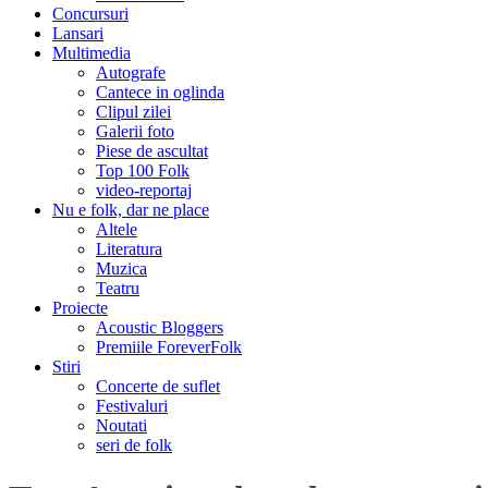
Concursuri
Lansari
Multimedia
Autografe
Cantece in oglinda
Clipul zilei
Galerii foto
Piese de ascultat
Top 100 Folk
video-reportaj
Nu e folk, dar ne place
Altele
Literatura
Muzica
Teatru
Proiecte
Acoustic Bloggers
Premiile ForeverFolk
Stiri
Concerte de suflet
Festivaluri
Noutati
seri de folk