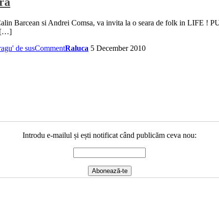
ra
Calin Barcean si Andrei Comsa, va invita la o seara de folk in LIFE ! P
 […]
ragu' de sus
Comment
Raluca
5 December 2010
Introdu e-mailul și ești notificat când publicăm ceva nou: