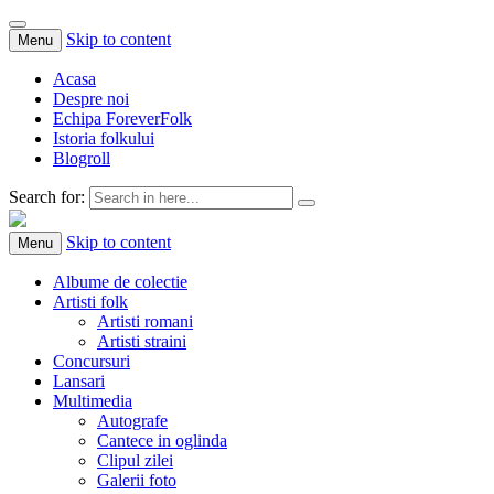
Skip to content
Menu
Acasa
Despre noi
Echipa ForeverFolk
Istoria folkului
Blogroll
Search for:
ForeverFolk
Muzica sufletului tau
Skip to content
Menu
Albume de colectie
Artisti folk
Artisti romani
Artisti straini
Concursuri
Lansari
Multimedia
Autografe
Cantece in oglinda
Clipul zilei
Galerii foto