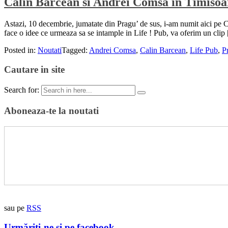
Calin Barcean si Andrei Comsa in Timisoa
Astazi, 10 decembrie, jumatate din Pragu’ de sus, i-am numit aici pe 
face o idee ce urmeaza sa se intample in Life ! Pub, va oferim un clip
Posted in:
Noutati
Tagged:
Andrei Comsa
,
Calin Barcean
,
Life Pub
,
P
Cautare in site
Search for:
Aboneaza-te la noutati
sau pe
RSS
Urmăriți-ne și pe facebook