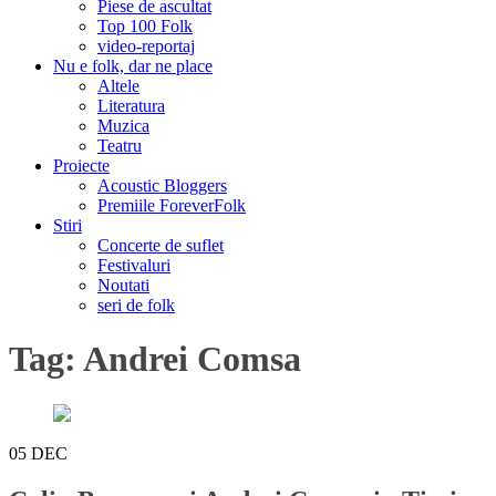
Piese de ascultat
Top 100 Folk
video-reportaj
Nu e folk, dar ne place
Altele
Literatura
Muzica
Teatru
Proiecte
Acoustic Bloggers
Premiile ForeverFolk
Stiri
Concerte de suflet
Festivaluri
Noutati
seri de folk
Tag:
Andrei Comsa
05
DEC