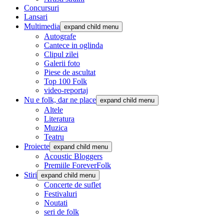
Concursuri
Lansari
Multimedia
expand child menu
Autografe
Cantece in oglinda
Clipul zilei
Galerii foto
Piese de ascultat
Top 100 Folk
video-reportaj
Nu e folk, dar ne place
expand child menu
Altele
Literatura
Muzica
Teatru
Proiecte
expand child menu
Acoustic Bloggers
Premiile ForeverFolk
Stiri
expand child menu
Concerte de suflet
Festivaluri
Noutati
seri de folk