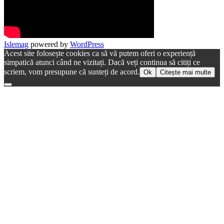
Islemag
powered by
WordPress
Acest site folosește cookies ca să vă putem oferi o experiență
simpatică atunci când ne vizitați. Dacă veți continua să citiți ce
scriem, vom presupune că sunteți de acord.
Ok
Citește mai multe