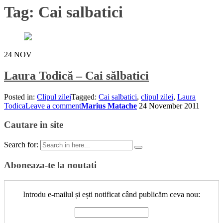
Tag:
Cai salbatici
24
NOV
Laura Todică – Cai sălbatici
Posted in:
Clipul zilei
Tagged:
Cai salbatici
,
clipul zilei
,
Laura
Todica
Leave a comment
Marius Matache
24 November 2011
Cautare in site
Search for:
Aboneaza-te la noutati
Introdu e-mailul și ești notificat când publicăm ceva nou: