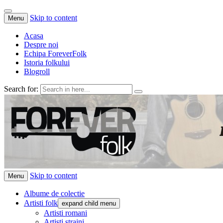
Skip to content
Menu
Acasa
Despre noi
Echipa ForeverFolk
Istoria folkului
Blogroll
Search for:
ForeverFolk
Muzica sufletului tau
Skip to content
Menu
Albume de colectie
Artisti folk
expand child menu
Artisti romani
Artisti straini