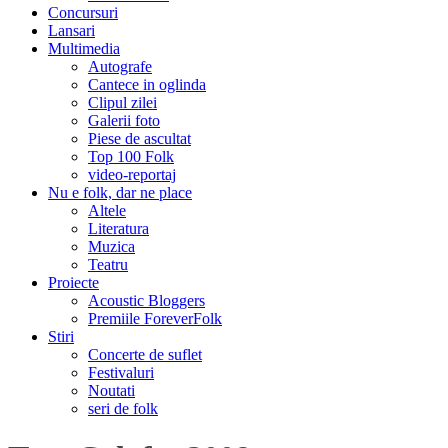
Concursuri
Lansari
Multimedia
Autografe
Cantece in oglinda
Clipul zilei
Galerii foto
Piese de ascultat
Top 100 Folk
video-reportaj
Nu e folk, dar ne place
Altele
Literatura
Muzica
Teatru
Proiecte
Acoustic Bloggers
Premiile ForeverFolk
Stiri
Concerte de suflet
Festivaluri
Noutati
seri de folk