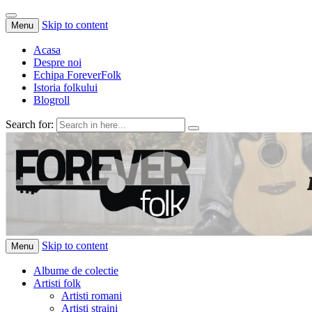
Skip to content
Menu
Acasa
Despre noi
Echipa ForeverFolk
Istoria folkului
Blogroll
Search for:
ForeverFolk
Muzica sufletului tau
Skip to content
Menu
Albume de colectie
Artisti folk
Artisti romani
Artisti straini